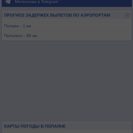
Метеонова в Telegram
ПРОГНОЗ ЗАДЕРЖЕК ВЫЛЕТОВ ПО АЭРОПОРТАМ
Попаян - 1 км
Питалито - 88 км
Гарсон - 110 км
Кали - 114 км
Пасто - 139 км
КАРТЫ ПОГОДЫ В ПОПАЯНЕ