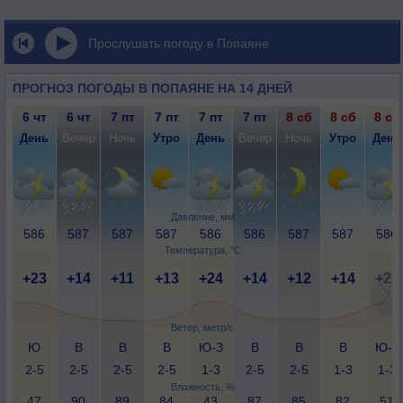
Прослушать погоду в Попаяне
ПРОГНОЗ ПОГОДЫ В ПОПАЯНЕ НА 14 ДНЕЙ
6 чт
6 чт
7 пт
7 пт
7 пт
7 пт
8 сб
8 сб
8 сб
День
Вечер
Ночь
Утро
День
Вечер
Ночь
Утро
День
Давление, мм
586
587
587
587
586
586
587
587
586
Температура, °C
+23
+14
+11
+13
+24
+14
+12
+14
+23
Ветер, метр/с
Ю
В
В
В
Ю-З
В
В
В
Ю-З
2-5
2-5
2-5
2-5
1-3
2-5
2-5
1-3
1-3
Влажность, %
47
90
89
84
43
87
85
82
51