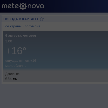
ПОГОДА В КАРТАГО
Все страны
›
Колумбия
6 августа, четверг
3:00
+16°
ощущается как +16
малооблачно
Давление
654
мм