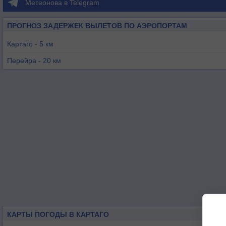
Метеонова в Telegram
ПРОГНОЗ ЗАДЕРЖЕК ВЫЛЕТОВ ПО АЭРОПОРТАМ
Картаго - 5 км
Перейра - 20 км
Армения - 36 км
Манисалес - 59 км
Тулуа - 82 км
Кондото/Мандинга - 92 км
КАРТЫ ПОГОДЫ В КАРТАГО