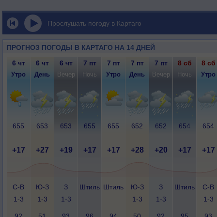
Прослушать погоду в Картаго
ПРОГНОЗ ПОГОДЫ В КАРТАГО НА 14 ДНЕЙ
6 чт
6 чт
6 чт
7 пт
7 пт
7 пт
7 пт
8 сб
8 сб
Утро
День
Вечер
Ночь
Утро
День
Вечер
Ночь
Утро
655
653
653
655
655
652
652
654
654
+17
+27
+19
+17
+17
+28
+20
+17
+17
С-В
Ю-З
З
Штиль
Штиль
Ю-З
З
Штиль
С-В
1-3
1-3
1-3
1-3
1-3
1-3
92
51
93
96
94
50
92
95
93