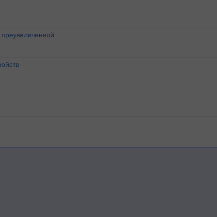
о преувеличенной
ройств