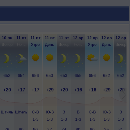
10 пн
11 вт
11 вт
11 вт
11 вт
12 ср
12 ср
12 ср
12 ср
Вечер
Ночь
Утро
День
Вечер
Ночь
Утро
День
Вечер
652
654
656
653
653
655
656
652
652
+20
+17
+17
+29
+20
+16
+16
+29
+20
Штиль
Штиль
С-В
Ю-З
З
В
С-В
Ю-З
З
1-3
1-3
1-3
1-3
1-3
1-3
1-3
76
80
80
37
74
80
80
35
81