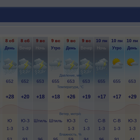
8 сб
8 сб
9 вс
9 вс
9 вс
9 вс
10 пн
10 пн
10 пн
День
Вечер
Ночь
Утро
День
Вечер
Ночь
Утро
День
Давление, мм
652
652
653
655
653
653
655
655
653
Температура, °C
+28
+20
+18
+18
+26
+19
+17
+17
+29
Ветер, метр/с
Ю
Ю-З
Штиль
Штиль
Ю-З
С
С-В
С-В
Ю-З
1-3
1-3
1-3
1-3
1-3
1-3
1-3
Влажность, %
52
93
96
95
59
94
96
91
44