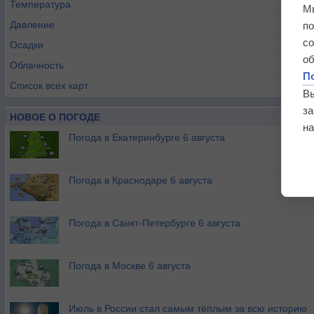
Температура
М
Давление
п
с
Осадки
о
Облачность
П
Список всех карт
В
з
НОВОЕ О ПОГОДЕ
на
Погода в Екатеринбурге 6 августа
Погода в Краснодаре 6 августа
Погода в Санкт-Петербурге 6 августа
Погода в Москве 6 августа
Июль в России стал самым тёплым за всю историю