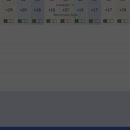
Комфорт, °C
+29
+20
+18
+18
+27
+19
+17
+17
+29
Магнитные бури