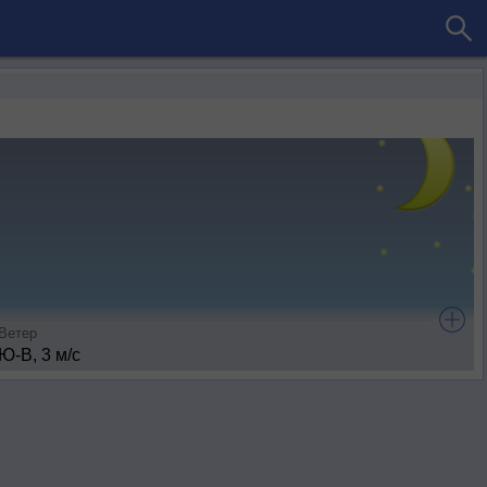
Ветер
Ю-В, 3 м/с