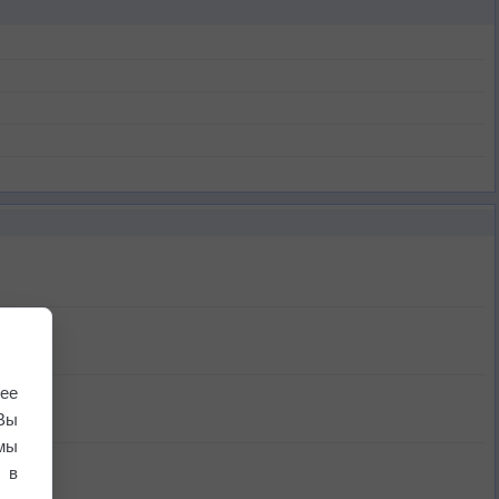
ее
Вы
мы
 в