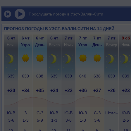
Прослушать погоду в Уэст-Валли-Сити
ПРОГНОЗ ПОГОДЫ В УЭСТ-ВАЛЛИ-СИТИ НА 14 ДНЕЙ
6 чт
6 чт
6 чт
6 чт
7 пт
7 пт
7 пт
7 пт
8 сб
Ночь
Утро
День
Вечер
Ночь
Утро
День
Вечер
Ночь
639
639
638
639
639
640
638
639
639
+20
+34
+35
+24
+22
+36
+37
+26
+23
Ю-В
З
С-З
Ю-В
Ю-В
Ю-З
С-З
Штиль
Ю-В
3-6
1-3
5-9
1-3
3-6
1-3
3-6
2-5
12
5
5
12
11
5
5
15
16