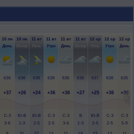
10 пн
10 пн
11 вт
11 вт
11 вт
11 вт
12 ср
12 ср
12 ср
День
Вечер
Ночь
Утро
День
Вечер
Ночь
Утро
День
636
638
638
638
636
638
637
638
635
+37
+26
+24
+36
+36
+27
+25
+36
+36
С-З
Ю-В
Ю-В
С-З
С-З
В
Ю-В
С-З
С-З
3-6
1-3
2-5
2-5
3-6
1-3
2-5
2-5
5-9
9
31
27
13
11
19
23
13
11