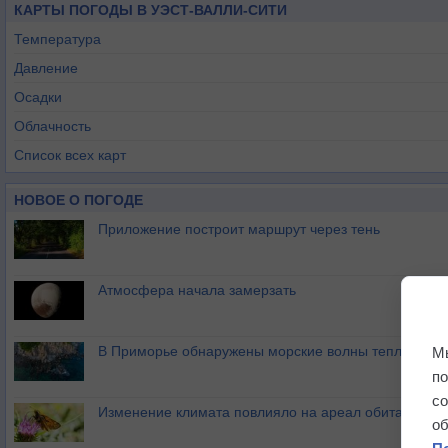
КАРТЫ ПОГОДЫ В УЭСТ-ВАЛЛИ-СИТИ
Температура
Давление
Осадки
Облачность
Список всех карт
НОВОЕ О ПОГОДЕ
Приложение построит маршрут через тень
Атмосфера начала замерзать
В Приморье обнаружены морские волны тепла
М
п
с
Изменение климата повлияло на ареал обитания ба
о