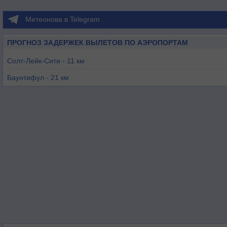
Метеонова в Telegram
ПРОГНОЗ ЗАДЕРЖЕК ВЫЛЕТОВ ПО АЭРОПОРТАМ
Солт-Лейк-Сити - 11 км
Баунтифул - 21 км
Тооел - 31 км
Огден - 48 км
Прово - 57 км