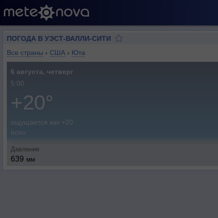
ПОГОДА В УЭСТ-ВАЛЛИ-СИТИ
Все страны
›
США
›
Юта
6 августа, четверг
5:00
+20°
ощущается как +20
ясно
Давление
639
мм