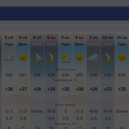
8 сб
8 сб
8 сб
9 вс
9 вс
9 вс
9 вс
10 пн
10 пн
Утро
День
Вечер
Ночь
Утро
День
Вечер
Ночь
Утро
Давление, мм
640
637
638
638
638
635
638
638
638
Температура, °C
+36
+37
+26
+24
+35
+36
+26
+23
+35
Ветер, метр/с
С-З
С-З
Штиль
Ю-В
З
С-З
Ю-В
Ю-В
Штиль
1-3
5-9
3-6
3-6
5-9
2-5
2-5
Влажность, %
8
7
16
20
13
11
26
33
15