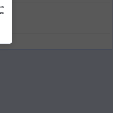
ью
ие