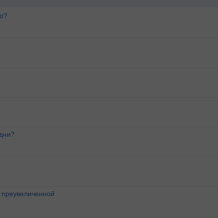
го?
 дни?
о преувеличенной