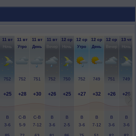
11 вт
11 вт
11 вт
11 вт
12 ср
12 ср
12 ср
12 ср
13 чт
Ночь
Утро
День
Вечер
Ночь
Утро
День
Вечер
Ночь
752
752
751
752
750
752
749
751
749
+25
+28
+30
+26
+25
+27
+32
+26
+26
В
С-В
С-В
В
В
В
В
В
В
3-6
5-9
7-12
3-6
2-5
3-6
7-12
3-6
3-6
85
72
63
81
86
75
51
82
82