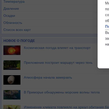
Температура
М
Давление
п
с
Осадки
о
Облачность
П
Список всех карт
В
з
НОВОЕ О ПОГОДЕ
на
Космическая погода влияет на транспорт
Приложение построит маршрут через тень
Атмосфера начала замерзать
В Приморье обнаружены морские волны тепла
Изменение климата повлияло на ареал обитания ба