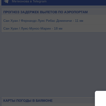
Метеонова в Telegram
ПРОГНОЗ ЗАДЕРЖЕК ВЫЛЕТОВ ПО АЭРОПОРТАМ
Сан Хуан / Фернандо Луис Рибас Доминичи - 11 км
Сан Хуан / Луис-Мунос-Марин - 18 км
Фахардо - 54 км
Аресибо - 55 км
Сейба - 57 км
Понсе - 59 км
КАРТЫ ПОГОДЫ В БАЯМОНЕ