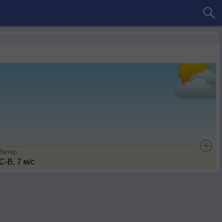
Ветер
С-В, 7 м/с