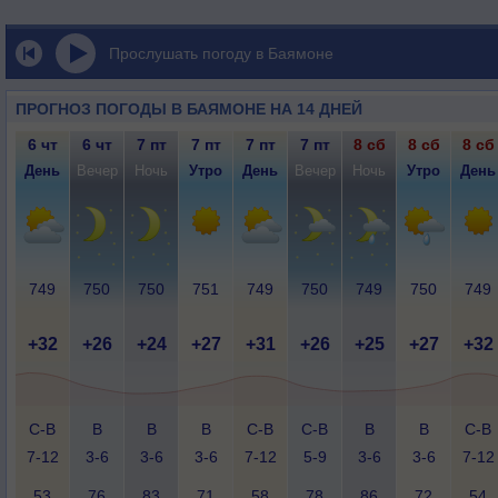
Прослушать погоду в Баямоне
ПРОГНОЗ ПОГОДЫ В БАЯМОНЕ НА 14 ДНЕЙ
6 чт
6 чт
7 пт
7 пт
7 пт
7 пт
8 сб
8 сб
8 сб
День
Вечер
Ночь
Утро
День
Вечер
Ночь
Утро
День
749
750
750
751
749
750
749
750
749
+32
+26
+24
+27
+31
+26
+25
+27
+32
С-В
В
В
В
С-В
С-В
В
В
С-В
7-12
3-6
3-6
3-6
7-12
5-9
3-6
3-6
7-12
53
76
83
71
58
78
86
72
54