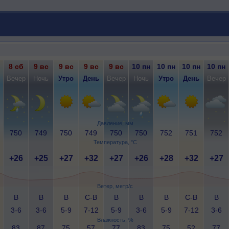
8 сб
9 вс
9 вс
9 вс
9 вс
10 пн
10 пн
10 пн
10 пн
Вечер
Ночь
Утро
День
Вечер
Ночь
Утро
День
Вечер
Давление, мм
750
749
750
749
750
750
752
751
752
Температура, °C
+26
+25
+27
+32
+27
+26
+28
+32
+27
Ветер, метр/с
В
В
В
С-В
В
В
В
С-В
В
3-6
3-6
5-9
7-12
5-9
3-6
5-9
7-12
3-6
Влажность, %
83
87
75
57
77
83
75
52
77