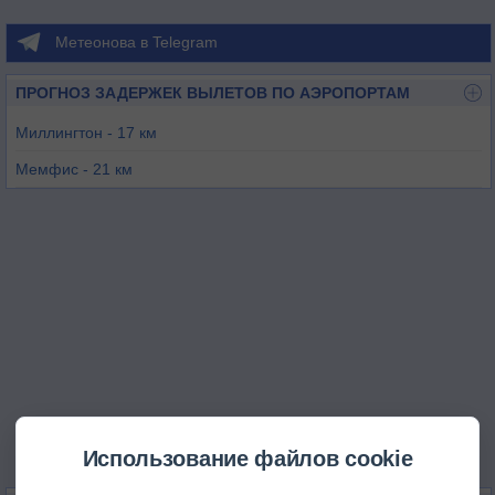
Метеонова в Telegram
ПРОГНОЗ ЗАДЕРЖЕК ВЫЛЕТОВ ПО АЭРОПОРТАМ
Миллингтон - 17 км
Мемфис - 21 км
Олив-Бранч - 26 км
Уэст-Мемфис - 36 км
Сомервилл - 41 км
Туника - 74 км
Использование файлов cookie