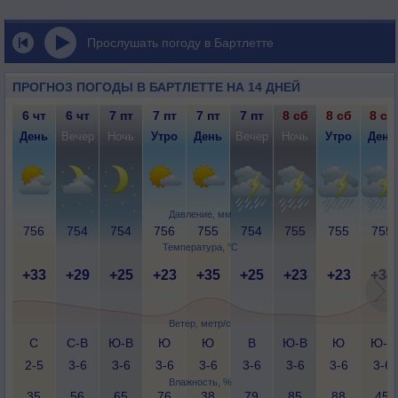
Прослушать погоду в Бартлетте
ПРОГНОЗ ПОГОДЫ В БАРТЛЕТТЕ НА 14 ДНЕЙ
6 чт
6 чт
7 пт
7 пт
7 пт
7 пт
8 сб
8 сб
8 сб
День
Вечер
Ночь
Утро
День
Вечер
Ночь
Утро
День
Давление, мм
756
754
754
756
755
754
755
755
755
Температура, °C
+33
+29
+25
+23
+35
+25
+23
+23
+34
Ветер, метр/с
С
С-В
Ю-В
Ю
Ю
В
Ю-В
Ю
Ю-З
2-5
3-6
3-6
3-6
3-6
3-6
3-6
3-6
3-6
Влажность, %
35
56
65
76
38
79
85
88
45