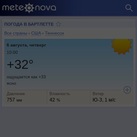
ПОГОДА В БАРТЛЕТТЕ
Все страны
›
США
›
Теннесси
6 августа, четверг
10:00
+32°
ощущается как +33
ясно
Давление
Влажность
Ветер
757
42
Ю-З, 1 м/с
мм
%