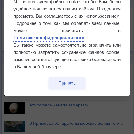
Мы используем файлы cookie, чтобы Вам было
КАРТЫ ПОГОДЫ В БАРТЛЕТТЕ
удобнее пользоваться нашим сайтом. Продолжая
Температура
просмотр, Вы соглашаетесь с их использованием.
Давление
Подробнее о том, как мы обрабатываем данные,
Осадки
можно прочитать в
Политике конфиденциальности
.
Облачность
Вы также можете самостоятельно ограничить или
Список всех карт
полностью запретить сохранение файлов cookie,
изменив соответствующие настройки безопасности
НОВОЕ О ПОГОДЕ
в Вашем веб-браузере.
Космическая погода влияет на транспорт
Принять
Приложение построит маршрут через тень
Атмосфера начала замерзать
В Приморье обнаружены морские волны тепла