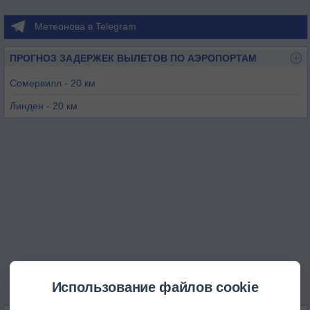
Метеонова в Telegram
ПРОГНОЗ ЗАДЕРЖЕК ВЫЛЕТОВ ПО АЭРОПОРТАМ
Сомервилл - 20 км
Линден - 20 км
Морристаун - 28 км
Ньюарк - 30 км
Колдуэлл - 40 км
Трентон - 42 км
Использование файлов cookie