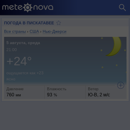
ПОГОДА В ПИСКАТАВЕЕ
Все страны
›
США
›
Нью-Джерси
5 августа, среда
21:00
+24°
ощущается как +23
ясно
Давление
Влажность
Ветер
760
93
Ю-В, 2 м/с
мм
%