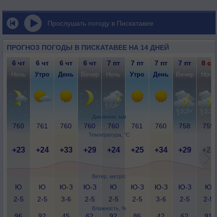
Прослушать погоду в Пискатавее
ПРОГНОЗ ПОГОДЫ В ПИСКАТАВЕЕ НА 14 ДНЕЙ
6 чт
6 чт
6 чт
6 чт
7 пт
7 пт
7 пт
7 пт
8 сб
Ночь
Утро
День
Вечер
Ночь
Утро
День
Вечер
Ночь
Давление, мм
760
761
760
760
760
761
760
758
759
Температура, °C
+23
+24
+33
+29
+24
+25
+34
+29
+22
Ветер, метр/с
Ю
Ю
Ю-З
Ю-З
Ю
Ю-З
Ю-З
Ю-З
Ю
2-5
2-5
3-6
2-5
2-5
2-5
3-6
2-5
2-5
Влажность, %
96
92
45
62
92
86
42
62
91