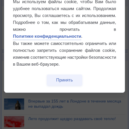
Мы используем файлы cookie, чтобы Вам было
КАРТЫ ПОГОДЫ В ПИСКАТАВЕЕ
удобнее пользоваться нашим сайтом. Продолжая
Температура
просмотр, Вы соглашаетесь с их использованием.
Давление
Подробнее о том, как мы обрабатываем данные,
Осадки
можно прочитать в
Политике конфиденциальности
.
Облачность
Вы также можете самостоятельно ограничить или
Список всех карт
полностью запретить сохранение файлов cookie,
изменив соответствующие настройки безопасности
НОВОЕ О ПОГОДЕ
в Вашем веб-браузере.
Дневная температура воздуха в ОАЭ превысила
+51°
Принять
Европейские столицы бьют рекорды жары
Впервые за 155 лет в Лондоне в течение месяца
не выпадал дождь
Лето продолжит щедро раздавать своё тепло!