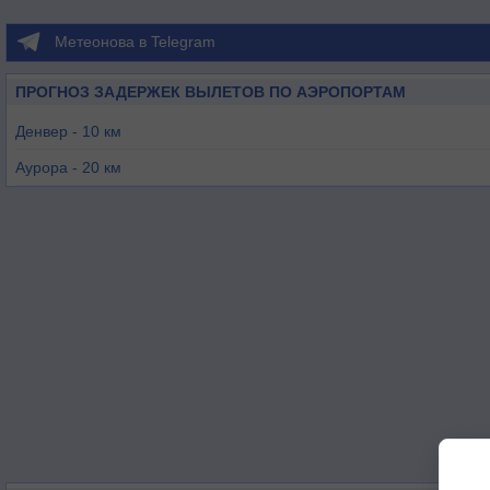
Метеонова в Telegram
ПРОГНОЗ ЗАДЕРЖЕК ВЫЛЕТОВ ПО АЭРОПОРТАМ
Денвер - 10 км
Аурора - 20 км
Денвер - 35 км
Эрия - 60 км