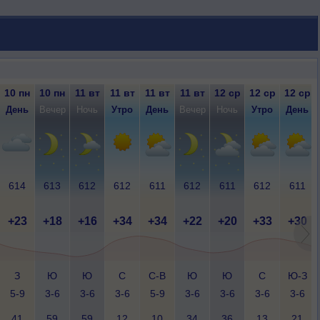
10 пн
10 пн
11 вт
11 вт
11 вт
11 вт
12 ср
12 ср
12 ср
День
Вечер
Ночь
Утро
День
Вечер
Ночь
Утро
День
614
613
612
612
611
612
611
612
611
+23
+18
+16
+34
+34
+22
+20
+33
+30
З
Ю
Ю
С
С-В
Ю
Ю
С
Ю-З
5-9
3-6
3-6
3-6
5-9
3-6
3-6
3-6
3-6
41
59
59
12
10
34
36
13
21