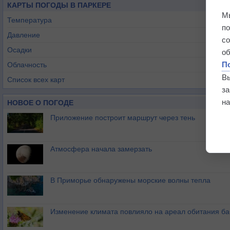
КАРТЫ ПОГОДЫ В ПАРКЕРЕ
М
Температура
п
Давление
с
Осадки
о
П
Облачность
В
Список всех карт
з
на
НОВОЕ О ПОГОДЕ
Приложение построит маршрут через тень
Атмосфера начала замерзать
В Приморье обнаружены морские волны тепла
Изменение климата повлияло на ареал обитания ба