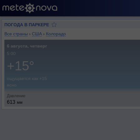
ПОГОДА В ПАРКЕРЕ
Все страны
›
США
›
Колорадо
6 августа, четверг
5:00
+15°
ощущается как +15
ясно
Давление
613
мм