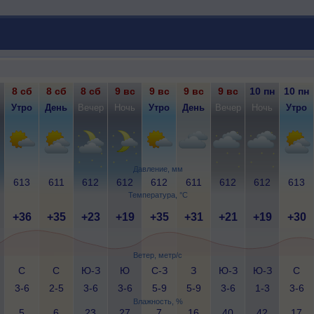
8 сб
8 сб
8 сб
9 вс
9 вс
9 вс
9 вс
10 пн
10 пн
Утро
День
Вечер
Ночь
Утро
День
Вечер
Ночь
Утро
Давление, мм
613
611
612
612
612
611
612
612
613
Температура, °C
+36
+35
+23
+19
+35
+31
+21
+19
+30
Ветер, метр/с
С
С
Ю-З
Ю
С-З
З
Ю-З
Ю-З
С
3-6
2-5
3-6
3-6
5-9
5-9
3-6
1-3
3-6
Влажность, %
5
6
23
27
7
16
40
42
17