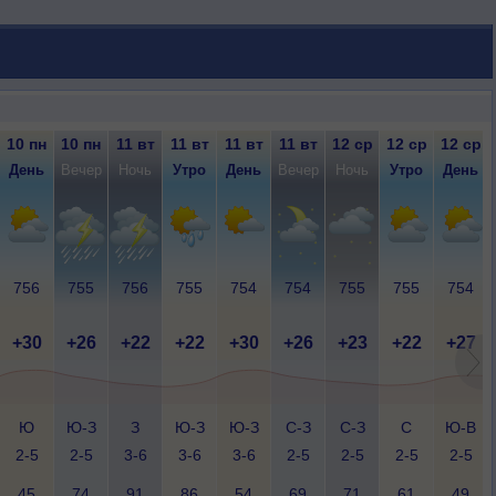
10 пн
10 пн
11 вт
11 вт
11 вт
11 вт
12 ср
12 ср
12 ср
День
Вечер
Ночь
Утро
День
Вечер
Ночь
Утро
День
756
755
756
755
754
754
755
755
754
+30
+26
+22
+22
+30
+26
+23
+22
+27
Ю
Ю-З
З
Ю-З
Ю-З
С-З
С-З
С
Ю-В
2-5
2-5
3-6
3-6
3-6
2-5
2-5
2-5
2-5
45
74
91
86
54
69
71
61
49