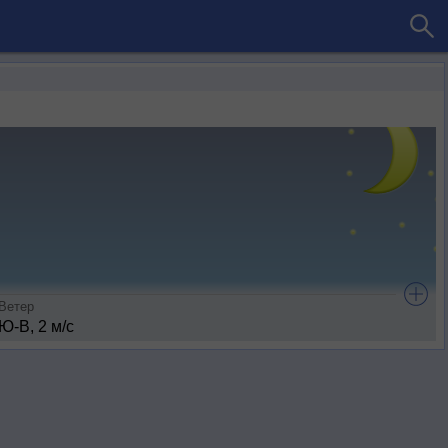
Ветер
Ю-В, 2 м/с