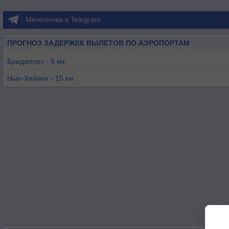
Метеонова в Telegram
ПРОГНОЗ ЗАДЕРЖЕК ВЫЛЕТОВ ПО АЭРОПОРТАМ
Бриджпорт - 9 км
Нью-Хейвен - 15 км
Оксфорд - 29 км
Мериден - 37 км
Дэнбери - 39 км
Ширли - 48 км