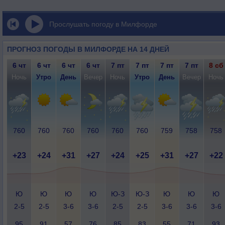
Прослушать погоду в Милфорде
ПРОГНОЗ ПОГОДЫ В МИЛФОРДЕ НА 14 ДНЕЙ
6 чт
6 чт
6 чт
6 чт
7 пт
7 пт
7 пт
7 пт
8 сб
Ночь
Утро
День
Вечер
Ночь
Утро
День
Вечер
Ночь
760
760
760
760
760
760
759
758
758
+23
+24
+31
+27
+24
+25
+31
+27
+22
Ю
Ю
Ю
Ю
Ю-З
Ю-З
Ю
Ю
Ю
2-5
2-5
3-6
3-6
2-5
2-5
3-6
3-6
3-6
95
91
57
76
85
83
55
71
93