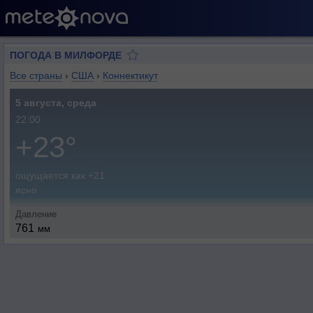
ПОГОДА В МИЛФОРДЕ
Все страны
›
США
›
Коннектикут
5 августа, среда
22:00
+23°
ощущается как +21
ясно
Давление
761
мм