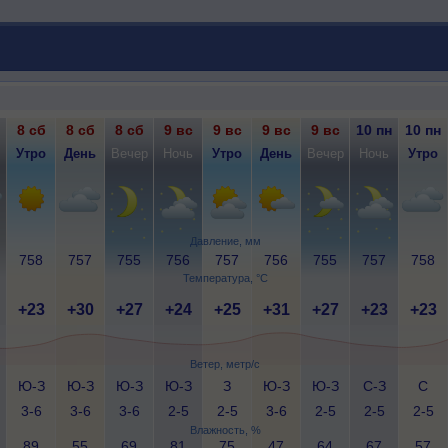
8 сб
8 сб
8 сб
9 вс
9 вс
9 вс
9 вс
10 пн
10 пн
Утро
День
Вечер
Ночь
Утро
День
Вечер
Ночь
Утро
Давление, мм
758
757
755
756
757
756
755
757
758
Температура, °C
+23
+30
+27
+24
+25
+31
+27
+23
+23
Ветер, метр/с
Ю-З
Ю-З
Ю-З
Ю-З
З
Ю-З
Ю-З
С-З
С
3-6
3-6
3-6
2-5
2-5
3-6
2-5
2-5
2-5
Влажность, %
89
55
69
81
75
47
64
67
57