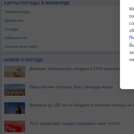
КАРТЫ ПОГОДЫ В МИЛФОРДЕ
М
Температура
п
Давление
с
Осадки
о
П
Облачность
В
Список всех карт
з
на
НОВОЕ О ПОГОДЕ
Дневная температура воздуха в ОАЭ превысила +51
Европейские столицы бьют рекорды жары
Впервые за 155 лет в Лондоне в течение месяца не
Лето продолжит щедро раздавать своё тепло!