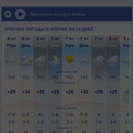
Прослушать погоду в Апопке
ПРОГНОЗ ПОГОДЫ В АПОПКЕ НА 14 ДНЕЙ
6 чт
6 чт
6 чт
7 пт
7 пт
7 пт
7 пт
8 сб
8 сб
Утро
День
Вечер
Ночь
Утро
День
Вечер
Ночь
Утро
Давление, мм
763
762
762
762
762
762
761
761
762
Температура, °C
+26
+34
+28
+25
+26
+32
+29
+26
+26
Ветер, метр/с
С-В
С-В
Ю
С-В
С-В
С-В
В
В
В
2-5
3-6
1-3
2-5
2-5
3-6
3-6
3-6
2-5
Влажность, %
84
43
66
90
87
54
66
87
88