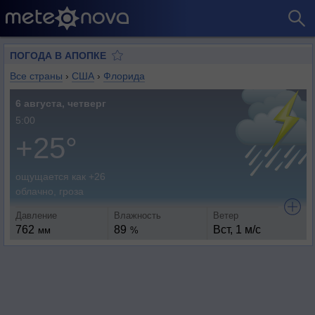
ПОГОДА В АПОПКЕ
Все страны
›
США
›
Флорида
6 августа, четверг
5:00
+25°
ощущается как +26
облачно, гроза
Давление
Влажность
Ветер
762
89
Вст, 1 м/с
мм
%