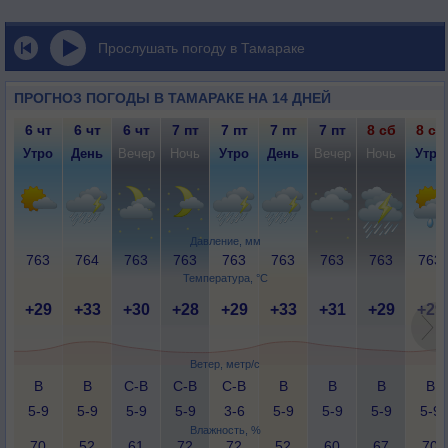
Прослушать погоду в Тамараке
ПРОГНОЗ ПОГОДЫ В ТАМАРАКЕ НА 14 ДНЕЙ
6 чт
6 чт
6 чт
7 пт
7 пт
7 пт
7 пт
8 сб
8 сб
Утро
День
Вечер
Ночь
Утро
День
Вечер
Ночь
Утро
Давление, мм
763
764
763
763
763
763
763
763
763
Температура, °C
+29
+33
+30
+28
+29
+33
+31
+29
+29
Ветер, метр/с
В
В
С-В
С-В
С-В
В
В
В
В
5-9
5-9
5-9
5-9
3-6
5-9
5-9
5-9
5-9
Влажность, %
70
52
61
72
72
52
60
67
70