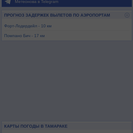
Метеонова в Telegram
ПРОГНОЗ ЗАДЕРЖЕК ВЫЛЕТОВ ПО АЭРОПОРТАМ
Форт-Лодердейл - 10 км
Помпано Бич - 17 км
Форт-Лаудердейл - 20 км
Холливуд - 24 км
Бока-Ратон - 25 км
Майами / Опа-Лока - 34 км
КАРТЫ ПОГОДЫ В ТАМАРАКЕ