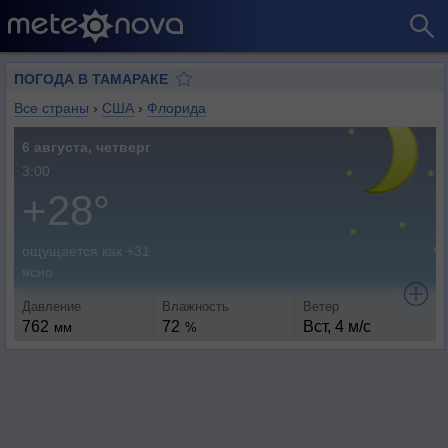
ПОГОДА В ТАМАРАКЕ
Все страны
›
США
›
Флорида
6 августа, четверг
3:00
+28°
ощущается как +31
ясно
Давление
Влажность
Ветер
762
72
Вст, 4 м/с
мм
%