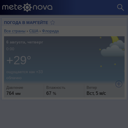
ПОГОДА В МАРГЕЙТЕ
Все страны
›
США
›
Флорида
6 августа, четверг
0:00
+29°
ощущается как +33
облачно
Давление
Влажность
Ветер
764
67
Вст, 5 м/с
мм
%