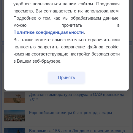
Температура
удобнее пользоваться нашим сайтом. Продолжая
Давление
просмотр, Вы соглашаетесь с их использованием.
Подробнее о том, как мы обрабатываем данные,
Осадки
можно прочитать в
Облачность
Политике конфиденциальности
.
Список всех карт
Вы также можете самостоятельно ограничить или
полностью запретить сохранение файлов cookie,
НОВОЕ О ПОГОДЕ
изменив соответствующие настройки безопасности
Июль в России стал самым тёплым за всю
в Вашем веб-браузере.
историю
В Центральной России наступают самые жаркие
Принять
дни этого лета
Дневная температура воздуха в ОАЭ превысила
+51°
Европейские столицы бьют рекорды жары
Впервые за 155 лет в Лондоне в течение месяца