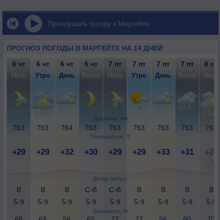
Прослушать погоду в Маргейте
ПРОГНОЗ ПОГОДЫ В МАРГЕЙТЕ НА 14 ДНЕЙ
6 чт
6 чт
6 чт
6 чт
7 пт
7 пт
7 пт
7 пт
8 сб
Ночь
Утро
День
Вечер
Ночь
Утро
День
Вечер
Ночь
Давление, мм
763
763
764
763
763
763
763
763
763
Температура, °C
+29
+29
+32
+30
+29
+29
+33
+31
+29
Ветер, метр/с
В
В
В
С-В
С-В
В
В
В
В
5-9
5-9
5-9
5-9
5-9
5-9
5-9
5-9
5-9
Влажность, %
68
69
56
65
72
72
56
60
70