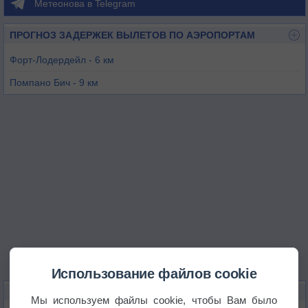
Метеонова в Telegram
ПРОГНОЗ ЗАДЕРЖЕК ВЫЛЕТОВ ПО АЭРОПОРТАМ
Форт-Лодердейл - 6 км
Помпано Бич - 9 км
Бока-Ратон - 18 км
Форт-Лаудердейл - 20 км
Холливуд - 27 км
Майами / Опа-Лока - 38 км
Использование файлов cookie
КАРТЫ ПОГОДЫ В МАРГЕЙТЕ
Мы используем файлы cookie, чтобы Вам было