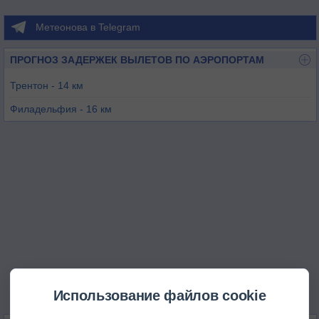
Метеонова в Telegram
ПРОГНОЗ ЗАДЕРЖЕК ВЫЛЕТОВ ПО АЭРОПОРТАМ
Трентон - 14 км
Филадельфия - 16 км
Маунт Холли - 24 км
Райтстаун - 27 км
Дойлстаун - 31 км
Филадельфия - 35 км
Использование файлов cookie