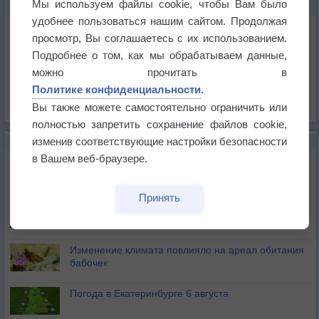
Мы используем файлы cookie, чтобы Вам было
КАРТЫ ПОГОДЫ В ЛЕВИТТАУНЕ
удобнее пользоваться нашим сайтом. Продолжая
Температура
просмотр, Вы соглашаетесь с их использованием.
Давление
Подробнее о том, как мы обрабатываем данные,
Осадки
можно прочитать в
Политике конфиденциальности
.
Облачность
Вы также можете самостоятельно ограничить или
Список всех карт
полностью запретить сохранение файлов cookie,
изменив соответствующие настройки безопасности
НОВОЕ О ПОГОДЕ
в Вашем веб-браузере.
Атмосфера начала замерзать
Принять
В Приморье обнаружены морские волны тепла
Изменение климата повлияло на ареал обитания
бабочек
Погода в Екатеринбурге 6 августа