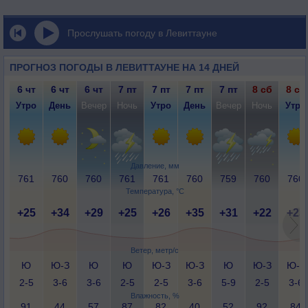
Прослушать погоду в Левиттауне
ПРОГНОЗ ПОГОДЫ В ЛЕВИТТАУНЕ НА 14 ДНЕЙ
6 чт
6 чт
6 чт
7 пт
7 пт
7 пт
7 пт
8 сб
8 сб
Утро
День
Вечер
Ночь
Утро
День
Вечер
Ночь
Утро
Давление, мм
761
760
760
761
761
760
759
760
760
Температура, °C
+25
+34
+29
+25
+26
+35
+31
+22
+23
Ветер, метр/с
Ю
Ю-З
Ю
Ю
Ю-З
Ю-З
Ю
Ю-З
Ю-З
2-5
3-6
3-6
2-5
2-5
3-6
5-9
2-5
3-6
Влажность, %
91
44
57
87
82
40
52
92
84