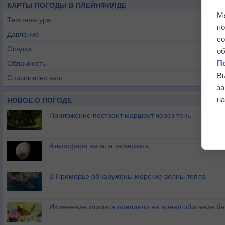
КАРТЫ ПОГОДЫ В ПЛЕЙНФИЛДЕ
М
Температура
п
Давление
с
Осадки
о
П
Облачность
В
Список всех карт
з
на
НОВОЕ О ПОГОДЕ
Приложение построит маршрут через тень
Атмосфера начала замерзать
В Приморье обнаружены морские волны тепла
Изменение климата повлияло на ареал обитания ба