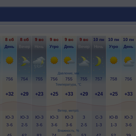
8 сб
8 сб
9 вс
9 вс
9 вс
9 вс
10 пн
10 пн
10 пн
День
Вечер
Ночь
Утро
День
Вечер
Ночь
Утро
День
Давление, мм
756
754
755
756
755
755
757
758
756
Температура, °C
+32
+29
+23
+25
+33
+29
+24
+25
+33
Ветер, метр/с
Ю-З
Ю-З
Ю-З
Ю-З
Ю-З
З
С-З
Ю-В
Ю-З
3-6
2-5
3-6
3-6
3-6
2-5
1-3
1-3
3-6
Влажность, %
45
62
83
74
40
53
47
52
39