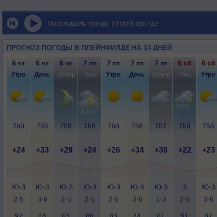
Прослушать погоду в Плейнфилде
ПРОГНОЗ ПОГОДЫ В ПЛЕЙНФИЛДЕ НА 14 ДНЕЙ
6 чт
6 чт
6 чт
7 пт
7 пт
7 пт
7 пт
8 сб
8 сб
Утро
День
Вечер
Ночь
Утро
День
Вечер
Ночь
Утро
760
759
759
759
760
758
757
758
758
+24
+33
+29
+24
+26
+34
+30
+22
+23
Ю-З
Ю-З
Ю-З
Ю-З
Ю-З
Ю-З
Ю-З
З
Ю-З
2-5
3-6
2-5
2-5
2-5
3-6
1-3
2-5
3-6
92
48
63
88
83
44
61
91
82