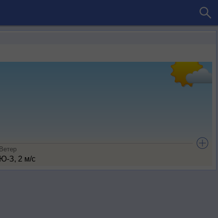
Ветер
Ю-З, 2 м/с