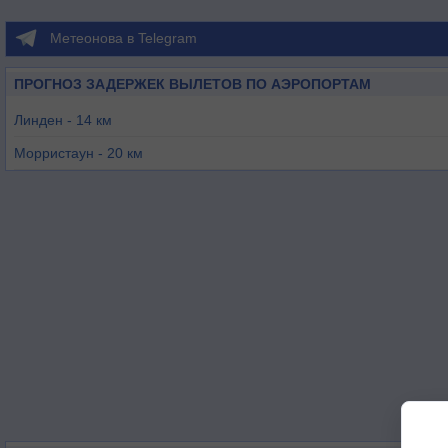
Метеонова в Telegram
ПРОГНОЗ ЗАДЕРЖЕК ВЫЛЕТОВ ПО АЭРОПОРТАМ
Линден - 14 км
Морристаун - 20 км
Сомервилл - 21 км
Ньюарк - 23 км
Колдуэлл - 31 км
Тетерборо - 40 км