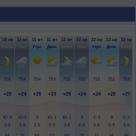
10 пн
11 вт
11 вт
11 вт
11 вт
12 ср
12 ср
12 ср
12 ср
Вечер
Ночь
Утро
День
Вечер
Ночь
Утро
День
Вечер
755
754
754
753
752
752
752
752
753
+28
+24
+25
+33
+28
+24
+24
+28
+26
Ю-З
Ю-З
З
Ю-З
Ю-З
З
С-З
З
С-З
2-5
2-5
2-5
5-9
3-6
2-5
3-6
5-9
3-6
58
76
68
42
60
78
71
36
45