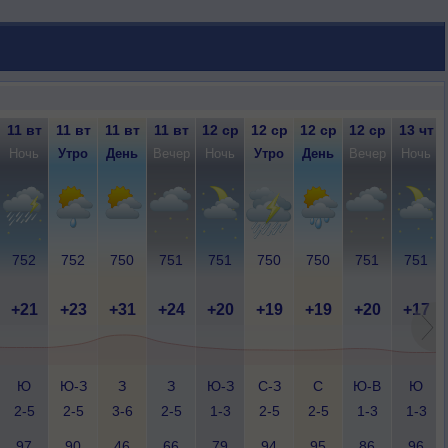
11 вт
11 вт
11 вт
11 вт
12 ср
12 ср
12 ср
12 ср
13 чт
Ночь
Утро
День
Вечер
Ночь
Утро
День
Вечер
Ночь
752
752
750
751
751
750
750
751
751
+21
+23
+31
+24
+20
+19
+19
+20
+17
Ю
Ю-З
З
З
Ю-З
С-З
С
Ю-В
Ю
2-5
2-5
3-6
2-5
1-3
2-5
2-5
1-3
1-3
97
90
46
66
79
94
95
86
96