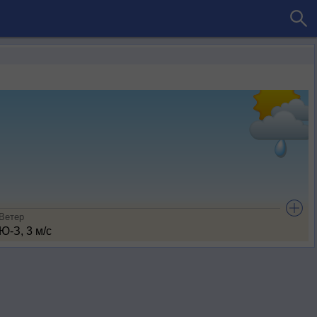
Ветер
Ю-З, 3 м/с