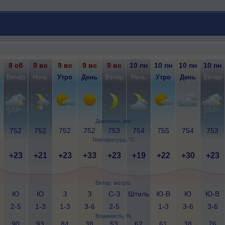
8 сб
9 вс
9 вс
9 вс
9 вс
10 пн
10 пн
10 пн
10 пн
Вечер
Ночь
Утро
День
Вечер
Ночь
Утро
День
Вечер
Давление, мм
752
752
752
752
753
754
755
754
753
Температура, °C
+23
+21
+23
+33
+23
+19
+22
+30
+23
Ветер, метр/с
Ю
Ю
З
З
С-З
Штиль
Ю-В
Ю
Ю-В
2-5
1-3
1-3
3-6
2-5
1-3
3-6
3-6
Влажность, %
90
93
84
38
53
62
61
38
76