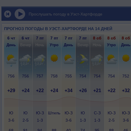
Прослушать погоду в Уэст-Хартфорде
ПРОГНОЗ ПОГОДЫ В УЭСТ-ХАРТФОРДЕ НА 14 ДНЕЙ
6 чт
6 чт
7 пт
7 пт
7 пт
7 пт
8 сб
8 сб
8 сб
День
Вечер
Ночь
Утро
День
Вечер
Ночь
Утро
День
756
756
757
758
755
754
754
754
752
+29
+24
+22
+24
+34
+26
+21
+22
+32
Ю
Ю
Ю-З
Штиль
Ю-З
Ю
С-З
Ю-З
Ю-З
3-6
2-5
1-3
3-6
1-3
1-3
2-5
3-6
68
91
94
88
40
74
95
88
46