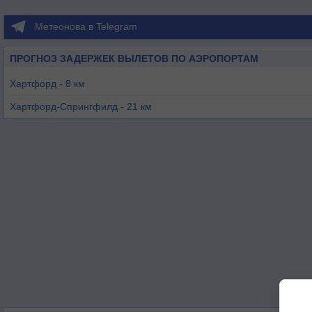
Метеонова в Telegram
ПРОГНОЗ ЗАДЕРЖЕК ВЫЛЕТОВ ПО АЭРОПОРТАМ
Хартфорд - 8 км
Хартфорд-Спрингфилд - 21 км
Мериден - 29 км
Уэстфилд - 44 км
Оксфорд - 45 км
Честер - 46 км