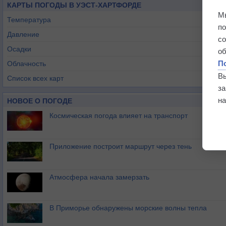
КАРТЫ ПОГОДЫ В УЭСТ-ХАРТФОРДЕ
М
Температура
п
Давление
с
Осадки
о
П
Облачность
В
Список всех карт
з
на
НОВОЕ О ПОГОДЕ
Космическая погода влияет на транспорт
Приложение построит маршрут через тень
Атмосфера начала замерзать
В Приморье обнаружены морские волны тепла