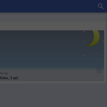
Ветер
Южн, 3 м/с