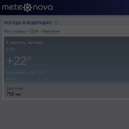
ПОГОДА В ВУДБРИДЖЕ
Все страны
›
США
›
Виргиния
6 августа, четверг
5:00
+22°
ощущается как +19
ясно
Давление
759
мм