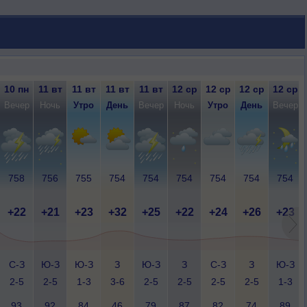
10 пн
11 вт
11 вт
11 вт
11 вт
12 ср
12 ср
12 ср
12 ср
Вечер
Ночь
Утро
День
Вечер
Ночь
Утро
День
Вечер
758
756
755
754
754
754
754
754
754
+22
+21
+23
+32
+25
+22
+24
+26
+23
С-З
Ю-З
Ю-З
З
Ю-З
З
С-З
З
Ю-З
2-5
2-5
1-3
3-6
2-5
2-5
2-5
2-5
1-3
93
92
84
46
79
87
82
74
89