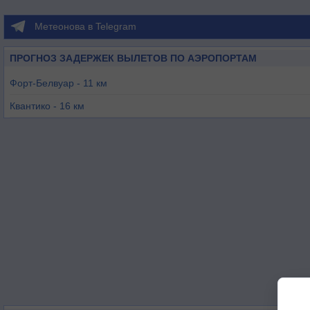
Метеонова в Telegram
ПРОГНОЗ ЗАДЕРЖЕК ВЫЛЕТОВ ПО АЭРОПОРТАМ
Форт-Белвуар - 11 км
Квантико - 16 км
Вашингтон / Манассас - Харри-Дэвис - 24 км
Френдли - 29 км
Вашингтон / Рональд Рейган - 30 км
Вашингтон / Пентагон - 31 км