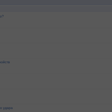
го?
ройств
о удара