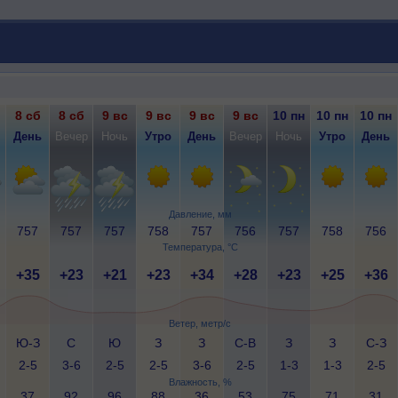
8 сб
8 сб
9 вс
9 вс
9 вс
9 вс
10 пн
10 пн
10 пн
День
Вечер
Ночь
Утро
День
Вечер
Ночь
Утро
День
Давление, мм
757
757
757
758
757
756
757
758
756
Температура, °C
+35
+23
+21
+23
+34
+28
+23
+25
+36
Ветер, метр/с
Ю-З
С
Ю
З
З
С-В
З
З
С-З
2-5
3-6
2-5
2-5
3-6
2-5
1-3
1-3
2-5
Влажность, %
37
92
96
88
36
53
75
71
31