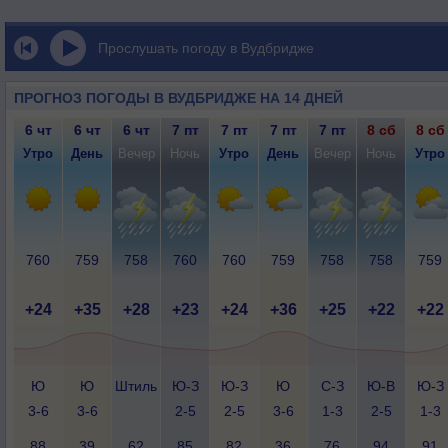
Прослушать погоду в Вудбридже
ПРОГНОЗ ПОГОДЫ В ВУДБРИДЖЕ НА 14 ДНЕЙ
6 чт
6 чт
6 чт
7 пт
7 пт
7 пт
7 пт
8 сб
8 сб
Утро
День
Вечер
Ночь
Утро
День
Вечер
Ночь
Утро
760
759
758
760
760
759
758
758
759
+24
+35
+28
+23
+24
+36
+25
+22
+22
Ю
Ю
Штиль
Ю-З
Ю-З
Ю
С-З
Ю-В
Ю-З
3-6
3-6
2-5
2-5
3-6
1-3
2-5
1-3
88
39
62
85
82
36
76
94
91