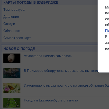
КАРТЫ ПОГОДЫ В ВУДБРИДЖЕ
М
Температура
п
Давление
с
Осадки
о
П
Облачность
В
Список всех карт
з
на
НОВОЕ О ПОГОДЕ
Атмосфера начала замерзать
В Приморье обнаружены морские волны тепла
Изменение климата повлияло на ареал обитания ба
Погода в Екатеринбурге 6 августа