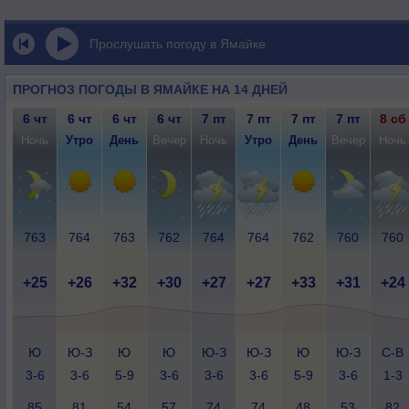
Прослушать погоду в Ямайке
ПРОГНОЗ ПОГОДЫ В ЯМАЙКЕ НА 14 ДНЕЙ
6 чт
6 чт
6 чт
6 чт
7 пт
7 пт
7 пт
7 пт
8 сб
Ночь
Утро
День
Вечер
Ночь
Утро
День
Вечер
Ночь
763
764
763
762
764
764
762
760
760
+25
+26
+32
+30
+27
+27
+33
+31
+24
Ю
Ю-З
Ю
Ю
Ю-З
Ю-З
Ю
Ю-З
С-В
3-6
3-6
5-9
3-6
3-6
3-6
5-9
3-6
1-3
85
81
54
57
74
74
48
53
82