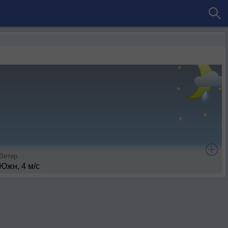
Ветер
Южн, 4 м/с