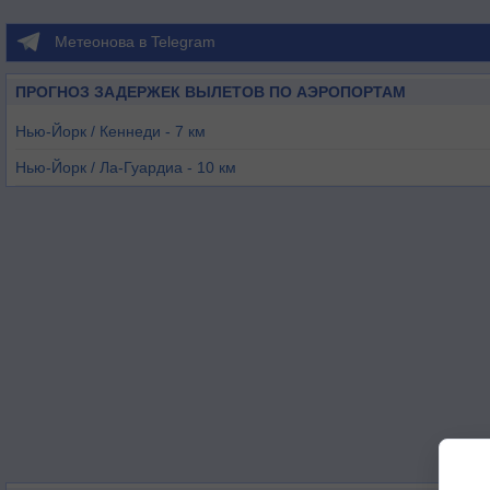
Метеонова в Telegram
ПРОГНОЗ ЗАДЕРЖЕК ВЫЛЕТОВ ПО АЭРОПОРТАМ
Нью-Йорк / Кеннеди - 7 км
Нью-Йорк / Ла-Гуардиа - 10 км
Тетерборо - 27 км
Ньюарк - 31 км
Фармингдейл - 33 км
Линден - 39 км