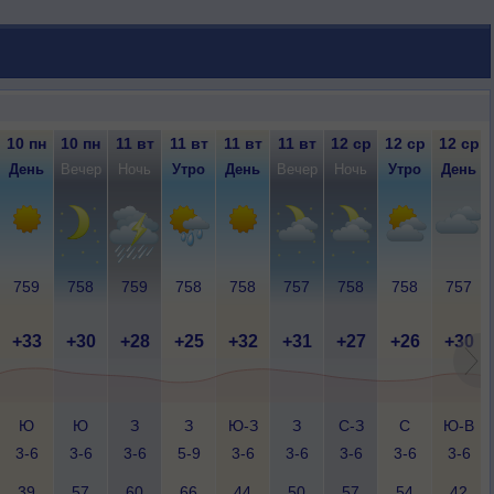
10 пн
10 пн
11 вт
11 вт
11 вт
11 вт
12 ср
12 ср
12 ср
День
Вечер
Ночь
Утро
День
Вечер
Ночь
Утро
День
759
758
759
758
758
757
758
758
757
+33
+30
+28
+25
+32
+31
+27
+26
+30
Ю
Ю
З
З
Ю-З
З
С-З
С
Ю-В
3-6
3-6
3-6
5-9
3-6
3-6
3-6
3-6
3-6
39
57
60
66
44
50
57
54
42