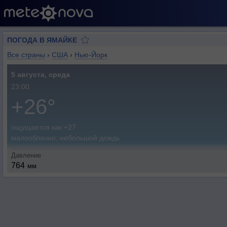
ПОГОДА В ЯМАЙКЕ
Все страны
›
США
›
Нью-Йорк
5 августа, среда
23:00
+26°
ощущается как +27
малооблачно, небольшой дождь
Давление
764
мм