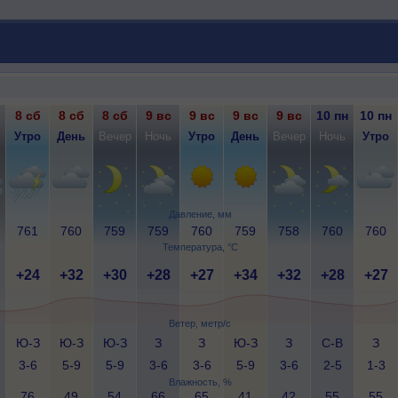
8 сб
8 сб
8 сб
9 вс
9 вс
9 вс
9 вс
10 пн
10 пн
Утро
День
Вечер
Ночь
Утро
День
Вечер
Ночь
Утро
Давление, мм
761
760
759
759
760
759
758
760
760
Температура, °C
+24
+32
+30
+28
+27
+34
+32
+28
+27
Ветер, метр/с
Ю-З
Ю-З
Ю-З
З
З
Ю-З
З
С-В
З
3-6
5-9
5-9
3-6
3-6
5-9
3-6
2-5
1-3
Влажность, %
76
49
54
66
65
41
42
55
55