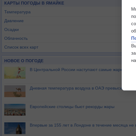
КАРТЫ ПОГОДЫ В ЯМАЙКЕ
М
Температура
п
Давление
с
Осадки
о
П
Облачность
В
Список всех карт
з
на
НОВОЕ О ПОГОДЕ
В Центральной России наступают самые жаркие дни 
Дневная температура воздуха в ОАЭ превысила +51
Европейские столицы бьют рекорды жары
Впервые за 155 лет в Лондоне в течение месяца не