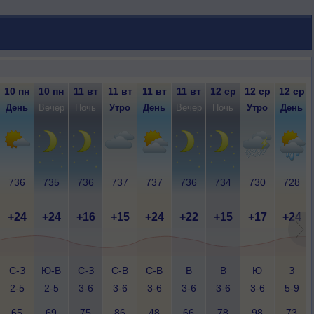
10 пн
10 пн
11 вт
11 вт
11 вт
11 вт
12 ср
12 ср
12 ср
День
Вечер
Ночь
Утро
День
Вечер
Ночь
Утро
День
736
735
736
737
737
736
734
730
728
+24
+24
+16
+15
+24
+22
+15
+17
+24
С-З
Ю-В
С-З
С-В
С-В
В
В
Ю
З
2-5
2-5
3-6
3-6
3-6
3-6
3-6
3-6
5-9
65
69
75
86
48
66
78
98
73