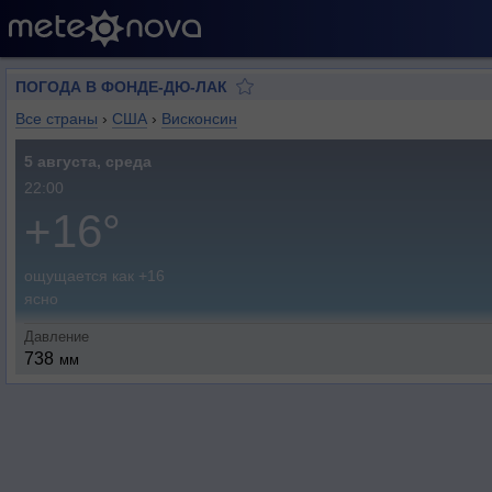
ПОГОДА В ФОНДЕ-ДЮ-ЛАК
Все страны
›
США
›
Висконсин
5 августа, среда
22:00
+16°
ощущается как +16
ясно
Давление
738
мм