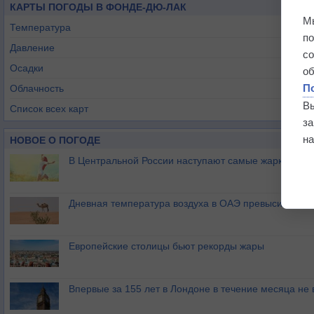
КАРТЫ ПОГОДЫ В ФОНДЕ-ДЮ-ЛАК
М
Температура
п
Давление
с
Осадки
о
П
Облачность
В
Список всех карт
з
на
НОВОЕ О ПОГОДЕ
В Центральной России наступают самые жаркие дни 
Дневная температура воздуха в ОАЭ превысила +51
Европейские столицы бьют рекорды жары
Впервые за 155 лет в Лондоне в течение месяца не