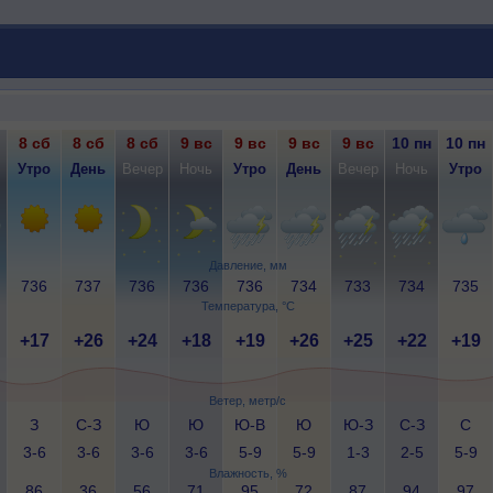
8 сб
8 сб
8 сб
9 вс
9 вс
9 вс
9 вс
10 пн
10 пн
Утро
День
Вечер
Ночь
Утро
День
Вечер
Ночь
Утро
Давление, мм
736
737
736
736
736
734
733
734
735
Температура, °C
+17
+26
+24
+18
+19
+26
+25
+22
+19
Ветер, метр/с
З
С-З
Ю
Ю
Ю-В
Ю
Ю-З
С-З
С
3-6
3-6
3-6
3-6
5-9
5-9
1-3
2-5
5-9
Влажность, %
86
36
56
71
95
72
87
94
97