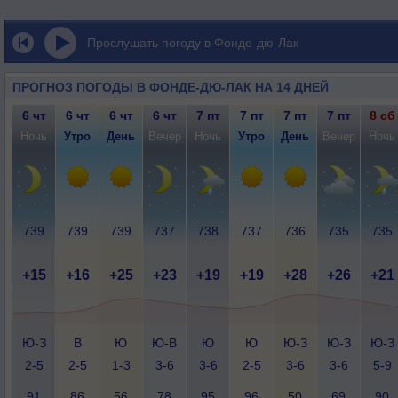
Прослушать погоду в Фонде-дю-Лак
ПРОГНОЗ ПОГОДЫ В ФОНДЕ-ДЮ-ЛАК НА 14 ДНЕЙ
6 чт
6 чт
6 чт
6 чт
7 пт
7 пт
7 пт
7 пт
8 сб
Ночь
Утро
День
Вечер
Ночь
Утро
День
Вечер
Ночь
739
739
739
737
738
737
736
735
735
+15
+16
+25
+23
+19
+19
+28
+26
+21
Ю-З
В
Ю
Ю-В
Ю
Ю
Ю-З
Ю-З
Ю-З
2-5
2-5
1-3
3-6
3-6
2-5
3-6
3-6
5-9
91
86
56
78
95
96
50
69
90