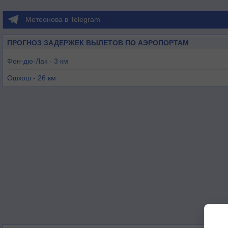
Метеонова в Telegram
ПРОГНОЗ ЗАДЕРЖЕК ВЫЛЕТОВ ПО АЭРОПОРТАМ
Фон-дю-Лак - 3 км
Ошкош - 26 км
Джуно - 43 км
Вест-Бенд - 46 км
Хартфорд - 47 км
Шебойган - 48 км