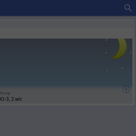
Ветер
Ю-З, 2 м/с