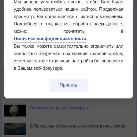
Мы используем файлы cookie, чтобы Вам было
КАРТЫ ПОГОДЫ В ИСТ-ЛАНСИНГЕ
удобнее пользоваться нашим сайтом. Продолжая
Температура
просмотр, Вы соглашаетесь с их использованием.
Давление
Подробнее о том, как мы обрабатываем данные,
Осадки
можно прочитать в
Политике конфиденциальности
.
Облачность
Вы также можете самостоятельно ограничить или
Список всех карт
полностью запретить сохранение файлов cookie,
изменив соответствующие настройки безопасности
НОВОЕ О ПОГОДЕ
в Вашем веб-браузере.
Космическая погода влияет на транспорт
Принять
Приложение построит маршрут через тень
Атмосфера начала замерзать
В Приморье обнаружены морские волны тепла