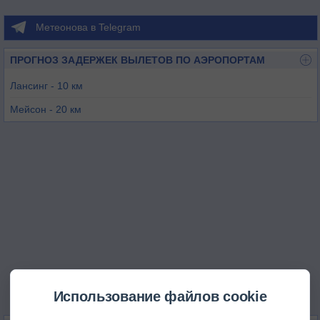
Метеонова в Telegram
ПРОГНОЗ ЗАДЕРЖЕК ВЫЛЕТОВ ПО АЭРОПОРТАМ
Лансинг - 10 км
Мейсон - 20 км
Шарлотт - 32 км
Овоссо - 40 км
Хауэлл - 43 км
Джексон - 53 км
Использование файлов cookie