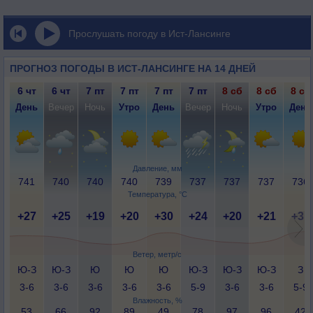
Прослушать погоду в Ист-Лансинге
ПРОГНОЗ ПОГОДЫ В ИСТ-ЛАНСИНГЕ НА 14 ДНЕЙ
6 чт
6 чт
7 пт
7 пт
7 пт
7 пт
8 сб
8 сб
8 сб
День
Вечер
Ночь
Утро
День
Вечер
Ночь
Утро
День
Давление, мм
741
740
740
740
739
737
737
737
736
Температура, °C
+27
+25
+19
+20
+30
+24
+20
+21
+31
Ветер, метр/с
Ю-З
Ю-З
Ю
Ю
Ю
Ю-З
Ю-З
Ю-З
З
3-6
3-6
3-6
3-6
3-6
5-9
3-6
3-6
5-9
Влажность, %
53
66
92
89
49
78
97
96
42