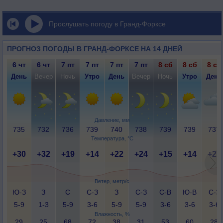
Прослушать погоду в Гранд-Форксе
ПРОГНОЗ ПОГОДЫ В ГРАНД-ФОРКСЕ НА 14 ДНЕЙ
6 чт
6 чт
7 пт
7 пт
7 пт
7 пт
8 сб
8 сб
8 сб
День
Вечер
Ночь
Утро
День
Вечер
Ночь
Утро
День
Давление, мм
735
732
736
739
740
738
739
739
737
Температура, °C
+30
+32
+19
+14
+22
+24
+15
+14
+27
Ветер, метр/с
Ю-З
З
С
С-З
З
С-З
С-В
Ю-В
С-З
5-9
1-3
5-9
3-6
5-9
5-9
3-6
3-6
3-6
Влажность, %
29
25
68
72
38
31
53
60
28