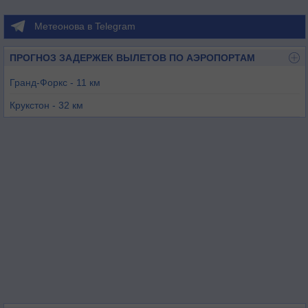
Метеонова в Telegram
ПРОГНОЗ ЗАДЕРЖЕК ВЫЛЕТОВ ПО АЭРОПОРТАМ
Гранд-Форкс - 11 км
Крукстон - 32 км
Графтон - 59 км
Тиф-Ривер-Фолс - 65 км
Халлок - 92 км
Фостон - 101 км