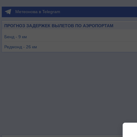
Метеонова в Telegram
ПРОГНОЗ ЗАДЕРЖЕК ВЫЛЕТОВ ПО АЭРОПОРТАМ
Бенд - 9 км
Редмонд - 26 км
Юджин - 153 км
Салем - 166 км
Корваллис - 166 км
Даллес - 175 км