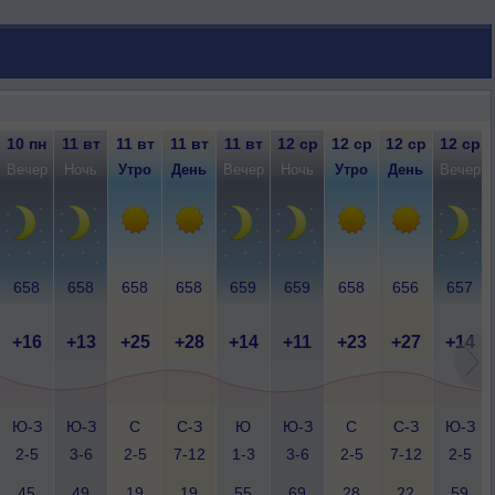
10 пн
11 вт
11 вт
11 вт
11 вт
12 ср
12 ср
12 ср
12 ср
Вечер
Ночь
Утро
День
Вечер
Ночь
Утро
День
Вечер
658
658
658
658
659
659
658
656
657
+16
+13
+25
+28
+14
+11
+23
+27
+14
Ю-З
Ю-З
С
С-З
Ю
Ю-З
С
С-З
Ю-З
2-5
3-6
2-5
7-12
1-3
3-6
2-5
7-12
2-5
45
49
19
19
55
69
28
22
59