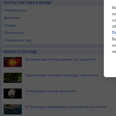
КАРТЫ ПОГОДЫ В БЕНДЕ
М
Температура
п
Давление
с
Осадки
о
П
Облачность
В
Список всех карт
з
на
НОВОЕ О ПОГОДЕ
Космическая погода влияет на транспорт
Приложение построит маршрут через тень
Атмосфера начала замерзать
В Приморье обнаружены морские волны тепла