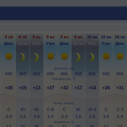
8 сб
8 сб
9 вс
9 вс
9 вс
9 вс
10 пн
10 пн
10 пн
День
Вечер
Ночь
Утро
День
Вечер
Ночь
Утро
День
Давление, мм
658
659
659
658
656
658
658
658
656
Температура, °C
+30
+15
+13
+27
+32
+17
+14
+26
+31
Ветер, метр/с
С
Ю
Ю
С-В
С
Ю
Ю-З
С
С-З
5-9
2-5
3-6
2-5
5-9
2-5
2-5
3-6
5-9
Влажность, %
12
34
35
14
11
40
44
17
12