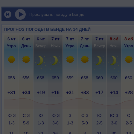
Прослушать погоду в Бенде
ПРОГНОЗ ПОГОДЫ В БЕНДЕ НА 14 ДНЕЙ
6 чт
6 чт
6 чт
7 пт
7 пт
7 пт
7 пт
8 сб
8 сб
Утро
День
Вечер
Ночь
Утро
День
Вечер
Ночь
Утро
658
656
658
659
659
658
660
660
660
+31
+34
+19
+16
+31
+33
+17
+14
+28
Ю-З
С-З
Ю
Ю-З
З
С-З
Ю
Ю-З
С
1-3
5-9
1-3
3-6
1-3
5-9
2-5
3-6
2-5
11
10
30
36
9
8
31
30
13