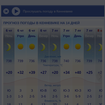
Прослушать погоду в Кенневике
ПРОГНОЗ ПОГОДЫ В КЕННЕВИКЕ НА 14 ДНЕЙ
6 чт
6 чт
6 чт
6 чт
7 пт
7 пт
7 пт
7 пт
8 сб
Ночь
Утро
День
Вечер
Ночь
Утро
День
Вечер
Ночь
Давление, мм
738
739
736
736
738
740
736
739
740
Температура, °C
+20
+32
+39
+27
+20
+34
+40
+25
+20
Ветер, метр/с
Ю
З
З
Ю-В
Ю
Ю-З
Ю-З
Ю
Ю
1-3
1-3
2-5
3-6
2-5
3-6
5-9
2-5
2-5
Влажность, %
18
12
6
13
32
14
6
17
30