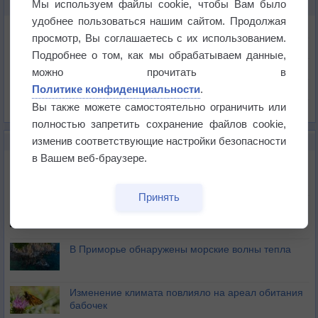
Мы используем файлы cookie, чтобы Вам было
КАРТЫ ПОГОДЫ В КЕННЕВИКЕ
удобнее пользоваться нашим сайтом. Продолжая
Температура
просмотр, Вы соглашаетесь с их использованием.
Давление
Подробнее о том, как мы обрабатываем данные,
Осадки
можно прочитать в
Политике конфиденциальности
.
Облачность
Вы также можете самостоятельно ограничить или
Список всех карт
полностью запретить сохранение файлов cookie,
изменив соответствующие настройки безопасности
НОВОЕ О ПОГОДЕ
в Вашем веб-браузере.
Приложение построит маршрут через тень
Принять
Атмосфера начала замерзать
В Приморье обнаружены морские волны тепла
Изменение климата повлияло на ареал обитания
бабочек