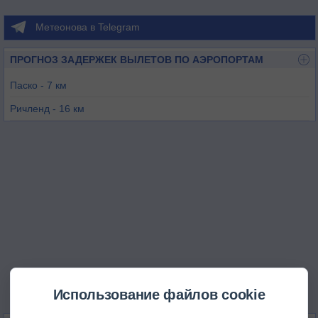
Метеонова в Telegram
ПРОГНОЗ ЗАДЕРЖЕК ВЫЛЕТОВ ПО АЭРОПОРТАМ
Паско - 7 км
Ричленд - 16 км
Хермистон - 42 км
Пендлетон - 62 км
Уолла-Уолла - 68 км
Мозес-Лейк - 112 км
Использование файлов cookie