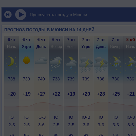
Прослушать погоду в Мюнси
ПРОГНОЗ ПОГОДЫ В МЮНСИ НА 14 ДНЕЙ
6 чт
6 чт
6 чт
6 чт
7 пт
7 пт
7 пт
7 пт
8 сб
Ночь
Утро
День
Вечер
Ночь
Утро
День
Вечер
Ночь
738
739
740
738
739
739
738
736
736
+20
+19
+27
+22
+19
+20
+28
+25
+21
Ю
Ю
Ю-З
Ю
Ю
Ю-В
Ю
Ю
Ю-З
2-5
2-5
3-6
2-5
2-5
3-6
3-6
3-6
3-6
76
85
67
88
92
93
75
84
94