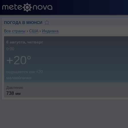
ПОГОДА В МЮНСИ
Все страны
›
США
›
Индиана
6 августа, четверг
0:00
+20°
ощущается как +20
малооблачно
Давление
738
мм