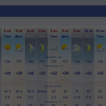
8 сб
8 сб
8 сб
9 вс
9 вс
9 вс
9 вс
10 пн
10 пн
Утро
День
Вечер
Ночь
Утро
День
Вечер
Ночь
Утро
Давление, мм
736
737
736
737
737
737
736
736
736
Температура, °C
+20
+29
+26
+22
+22
+29
+20
+21
+23
Ветер, метр/с
Ю-З
Ю-З
Ю-З
Штиль
Ю
Ю
В
Ю
Ю
3-6
3-6
3-6
2-5
3-6
7-12
5-9
5-9
Влажность, %
94
73
87
93
95
71
90
92
92