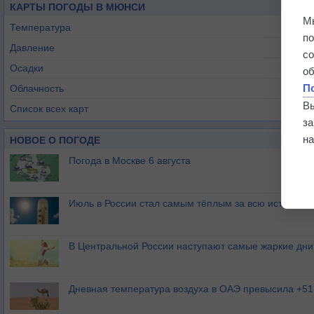
КАРТЫ ПОГОДЫ В МЮНСИ
М
Температура
п
Давление
с
Осадки
о
П
Облачность
В
Список всех карт
з
на
НОВОЕ О ПОГОДЕ
Погода в Москве 6 августа
Июль в России стал самым тёплым за всю историю
В Центральной России наступают самые жаркие дни 
Дневная температура воздуха в ОАЭ превысила +51