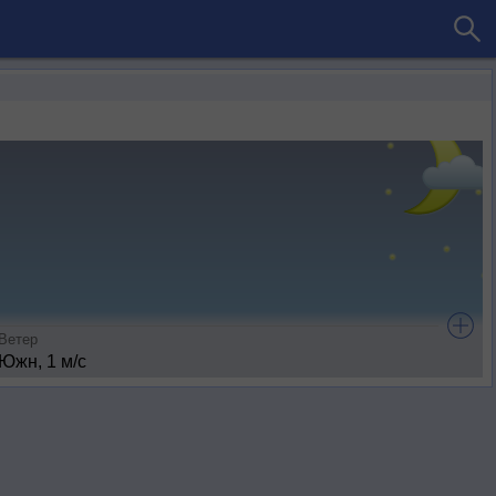
Ветер
Южн, 1 м/с