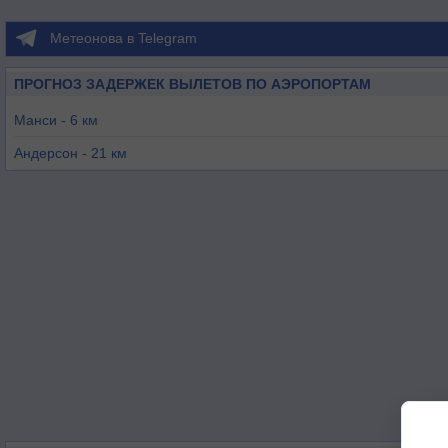
Метеонова в Telegram
ПРОГНОЗ ЗАДЕРЖЕК ВЫЛЕТОВ ПО АЭРОПОРТАМ
Манси - 6 км
Андерсон - 21 км
Нью Касл - 36 км
Марион - 41 км
Портленд - 44 км
Гринфилд - 54 км