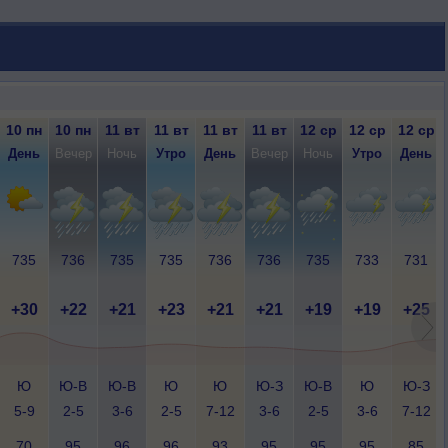
10 пн
10 пн
11 вт
11 вт
11 вт
11 вт
12 ср
12 ср
12 ср
День
Вечер
Ночь
Утро
День
Вечер
Ночь
Утро
День
735
736
735
735
736
736
735
733
731
+30
+22
+21
+23
+21
+21
+19
+19
+25
Ю
Ю-В
Ю-В
Ю
Ю
Ю-З
Ю-В
Ю
Ю-З
5-9
2-5
3-6
2-5
7-12
3-6
2-5
3-6
7-12
70
95
96
96
93
95
95
95
85