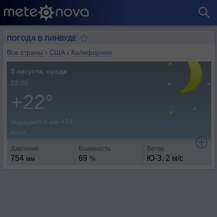
ПОГОДА В ЛИНВУДЕ
Все страны
›
США
›
Калифорния
5 августа, среда
23:00
+22°
ощущается как +24
ясно
Давление
Влажность
Ветер
754
69
Ю-З, 2 м/с
мм
%