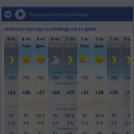
Прослушать погоду в Линвуде
ПРОГНОЗ ПОГОДЫ В ЛИНВУДЕ НА 14 ДНЕЙ
6 чт
6 чт
6 чт
6 чт
7 пт
7 пт
7 пт
7 пт
8 сб
Ночь
Утро
День
Вечер
Ночь
Утро
День
Вечер
Ночь
Давление, мм
754
755
753
756
755
756
754
755
754
Температура, °C
+21
+26
+27
+24
+23
+27
+28
+25
+23
Ветер, метр/с
Ю
Ю
Ю-З
Ю
Ю-В
Ю
Ю-З
Ю
З
2-5
3-6
5-9
2-5
2-5
2-5
5-9
2-5
2-5
Влажность, %
73
52
47
61
68
47
39
54
62