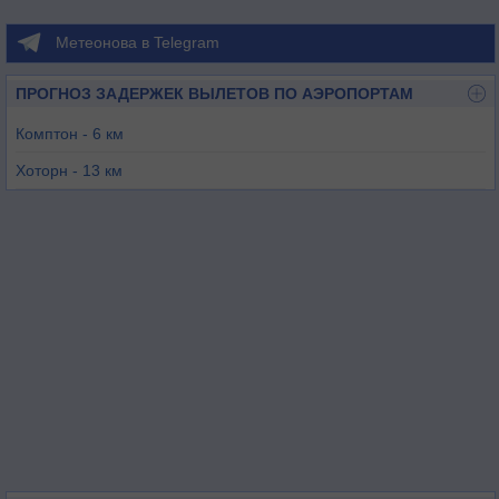
Метеонова в Telegram
ПРОГНОЗ ЗАДЕРЖЕК ВЫЛЕТОВ ПО АЭРОПОРТАМ
Комптон - 6 км
Хоторн - 13 км
Лонг-Бич - 13 км
Торранс - 19 км
Лос-Анджелес - 19 км
Лос-Аламитос - 21 км