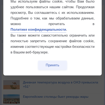
Мы используем файлы cookie, чтобы Вам было
КАРТЫ ПОГОДЫ В ВЕСТМИНСТЕРЕ
удобнее пользоваться нашим сайтом. Продолжая
Температура
просмотр, Вы соглашаетесь с их использованием.
Давление
Подробнее о том, как мы обрабатываем данные,
Осадки
можно прочитать в
Политике конфиденциальности
.
Облачность
Вы также можете самостоятельно ограничить или
Список всех карт
полностью запретить сохранение файлов cookie,
изменив соответствующие настройки безопасности
НОВОЕ О ПОГОДЕ
в Вашем веб-браузере.
Июль в России стал самым тёплым за всю
историю
Принять
В Центральной России наступают самые жаркие
дни этого лета
Дневная температура воздуха в ОАЭ превысила
+51°
Европейские столицы бьют рекорды жары