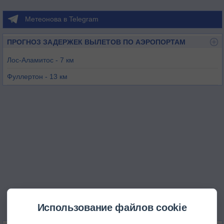
Метеонова в Telegram
ПРОГНОЗ ЗАДЕРЖЕК ВЫЛЕТОВ ПО АЭРОПОРТАМ
Лос-Аламитос - 7 км
Фуллертон - 13 км
Джон-Уэйн-Ориндж - 14 км
Лонг-Бич - 17 км
Комптон - 28 км
Торранс - 33 км
Использование файлов cookie