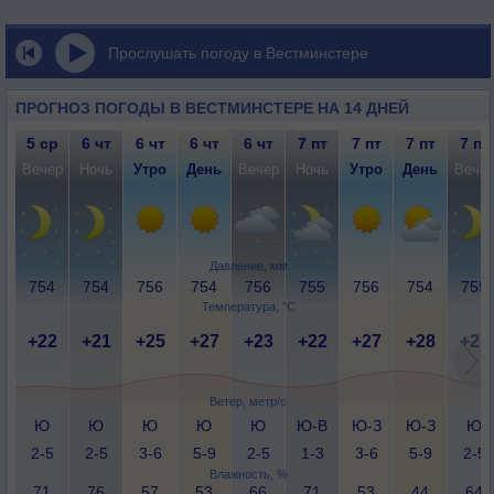
Прослушать погоду в Вестминстере
ПРОГНОЗ ПОГОДЫ В ВЕСТМИНСТЕРЕ НА 14 ДНЕЙ
5 ср
6 чт
6 чт
6 чт
6 чт
7 пт
7 пт
7 пт
7 пт
Вечер
Ночь
Утро
День
Вечер
Ночь
Утро
День
Вече
Давление, мм
754
754
756
754
756
755
756
754
755
Температура, °C
+22
+21
+25
+27
+23
+22
+27
+28
+23
Ветер, метр/с
Ю
Ю
Ю
Ю
Ю
Ю-В
Ю-З
Ю-З
Ю
2-5
2-5
3-6
5-9
2-5
1-3
3-6
5-9
2-5
Влажность, %
71
76
57
53
66
71
53
44
64