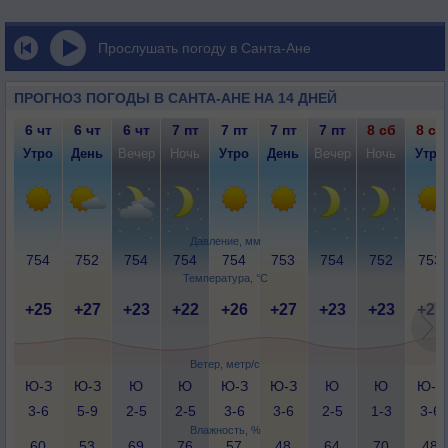
Прослушать погоду в Санта-Ане
ПРОГНОЗ ПОГОДЫ В САНТА-АНЕ НА 14 ДНЕЙ
6 чт
6 чт
6 чт
7 пт
7 пт
7 пт
7 пт
8 сб
8 сб
Утро
День
Вечер
Ночь
Утро
День
Вечер
Ночь
Утро
Давление, мм
754
752
754
754
754
753
754
752
753
Температура, °C
+25
+27
+23
+22
+26
+27
+23
+23
+27
Ветер, метр/с
Ю-З
Ю-З
Ю
Ю
Ю-З
Ю-З
Ю
Ю
Ю-З
3-6
5-9
2-5
2-5
3-6
3-6
2-5
1-3
3-6
Влажность, %
60
53
69
76
57
48
64
70
48