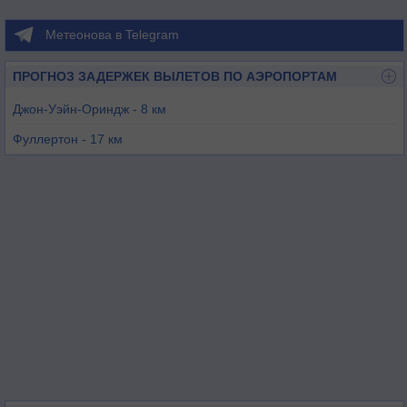
Метеонова в Telegram
ПРОГНОЗ ЗАДЕРЖЕК ВЫЛЕТОВ ПО АЭРОПОРТАМ
Джон-Уэйн-Ориндж - 8 км
Фуллертон - 17 км
Лос-Аламитос - 17 км
Лонг-Бич - 27 км
Корона - 30 км
Чино - 33 км