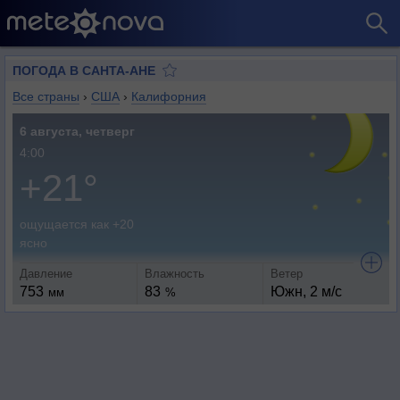
ПОГОДА В САНТА-АНЕ
Все страны
›
США
›
Калифорния
6 августа, четверг
4:00
+21°
ощущается как +20
ясно
Давление
Влажность
Ветер
753
83
Южн, 2 м/с
мм
%