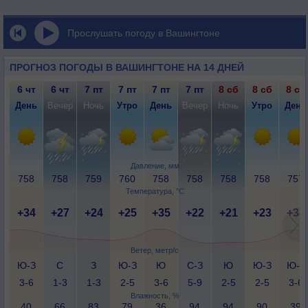
Прослушать погоду в Вашингтоне
ПРОГНОЗ ПОГОДЫ В ВАШИНГТОНЕ НА 14 ДНЕЙ
6 чт
6 чт
7 пт
7 пт
7 пт
7 пт
8 сб
8 сб
8 сб
День
Вечер
Ночь
Утро
День
Вечер
Ночь
Утро
День
Давление, мм
758
758
759
760
758
758
758
758
757
Температура, °C
+34
+27
+24
+25
+35
+22
+21
+23
+34
Ветер, метр/с
Ю-З
С
З
Ю-З
Ю
С-З
Ю
Ю-З
Ю-З
3-6
1-3
1-3
2-5
3-6
5-9
2-5
2-5
3-6
Влажность, %
40
66
83
79
36
94
94
90
39