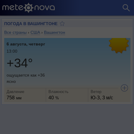
ПОГОДА В ВАШИНГТОНЕ
Все страны
›
США
›
Вашингтон
6 августа, четверг
13:00
+34°
ощущается как +36
ясно
Давление
Влажность
Ветер
758
40
Ю-З, 3 м/с
мм
%