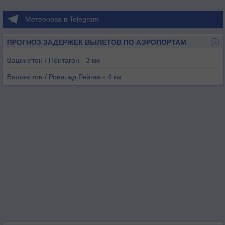
Метеонова в Telegram
ПРОГНОЗ ЗАДЕРЖЕК ВЫЛЕТОВ ПО АЭРОПОРТАМ
Вашингтон / Пентагон - 3 км
Вашингтон / Рональд Рейган - 4 км
Колледж Парк - 14 км
Кэмп-Спрингс - 17 км
Френдли - 17 км
Форт-Белвуар - 23 км