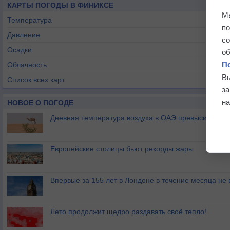
КАРТЫ ПОГОДЫ В ФИНИКСЕ
М
Температура
п
Давление
с
Осадки
о
П
Облачность
В
Список всех карт
з
на
НОВОЕ О ПОГОДЕ
Дневная температура воздуха в ОАЭ превысила +51
Европейские столицы бьют рекорды жары
Впервые за 155 лет в Лондоне в течение месяца не
Лето продолжит щедро раздавать своё тепло!