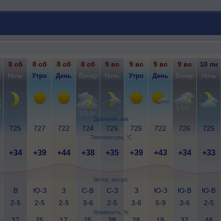
8 сб
8 сб
8 сб
8 сб
9 вс
9 вс
9 вс
9 вс
10 пн
р
Ночь
Утро
День
Вечер
Ночь
Утро
День
Вечер
Ночь
Давление, мм
725
727
722
724
725
725
722
726
725
Температура, °C
+34
+39
+44
+38
+35
+39
+43
+34
+33
Ветер, метр/с
В
Ю-З
З
С-В
С-З
З
Ю-З
Ю-В
Ю-В
2-5
2-5
2-5
3-6
2-5
3-6
5-9
3-6
2-5
Влажность, %
37
25
17
25
38
28
18
37
48