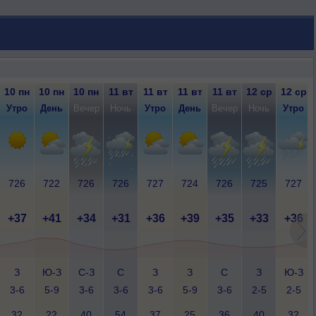
10 пн
10 пн
10 пн
11 вт
11 вт
11 вт
11 вт
12 ср
12 ср
Утро
День
Вечер
Ночь
Утро
День
Вечер
Ночь
Утро
726
722
726
726
727
724
726
725
727
+37
+41
+34
+31
+36
+39
+35
+33
+36
З
Ю-З
С-З
С
З
З
С
З
Ю-З
3-6
5-9
3-6
3-6
3-6
5-9
3-6
2-5
2-5
32
22
40
54
37
25
36
40
32