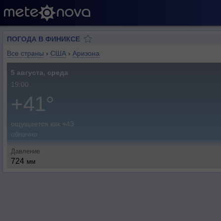
ПОГОДА В ФИНИКСЕ
Все страны
›
США
›
Аризона
5 августа, среда
19:00
+41°
ощущается как +43
облачно
Давление
724
мм