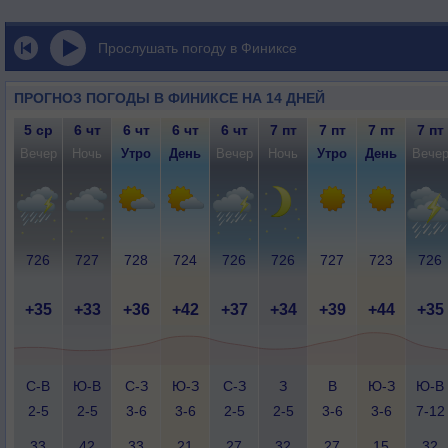
Прослушать погоду в Финиксе
ПРОГНОЗ ПОГОДЫ В ФИНИКСЕ НА 14 ДНЕЙ
5 ср
6 чт
6 чт
6 чт
6 чт
7 пт
7 пт
7 пт
7 пт
Вечер
Ночь
Утро
День
Вечер
Ночь
Утро
День
Вече
726
727
728
724
726
726
727
723
726
+35
+33
+36
+42
+37
+34
+39
+44
+35
С-В
Ю-В
С-З
Ю-З
С-З
З
В
Ю-З
Ю-В
2-5
2-5
3-6
3-6
2-5
2-5
3-6
3-6
7-12
33
42
33
21
27
32
27
15
32