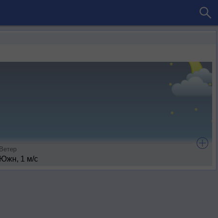
Ветер
Южн, 1 м/с