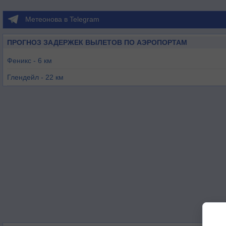
Метеонова в Telegram
ПРОГНОЗ ЗАДЕРЖЕК ВЫЛЕТОВ ПО АЭРОПОРТАМ
Феникс - 6 км
Глендейл - 22 км
Скотсдейл - 25 км
Финикс - 27 км
Гудиер - 28 км
Глендейл - 30 км