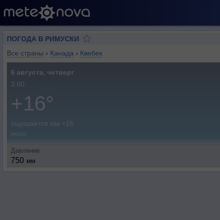
ПОГОДА В РИМУСКИ
Все страны
›
Канада
›
Квебек
6 августа, четверг
3:00
+16°
ощущается как +16
ясно
Давление
750
мм