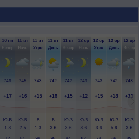
10 пн
11 вт
11 вт
11 вт
11 вт
12 ср
12 ср
12 ср
12 ср
Вечер
Ночь
Утро
День
Вечер
Ночь
Утро
День
Вечер
746
745
743
742
742
743
743
742
743
+17
+16
+15
+16
+15
+12
+15
+18
+13
Ю-В
Ю-В
В
В
Ю-З
Ю-З
Ю-З
Ю-З
Ю-З
1-3
2-5
1-3
3-6
3-6
3-6
3-6
5-9
3-6
72
81
98
95
84
87
78
66
89