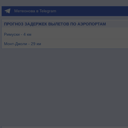
Метеонова в Telegram
ПРОГНОЗ ЗАДЕРЖЕК ВЫЛЕТОВ ПО АЭРОПОРТАМ
Римуски - 4 км
Монт-Джоли - 29 км
Форествилл - 54 км
Байе-Комеу - 80 км
Матан - 91 км
Эдмундстон - 107 км