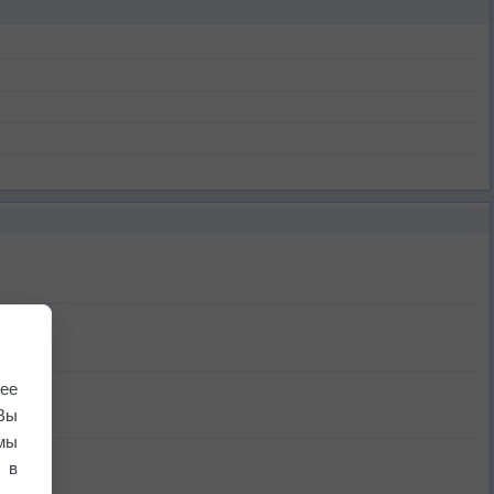
ее
Вы
мы
 в