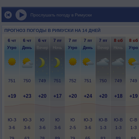
Прослушать погоду в Римуски
ПРОГНОЗ ПОГОДЫ В РИМУСКИ НА 14 ДНЕЙ
6 чт
6 чт
6 чт
7 пт
7 пт
7 пт
7 пт
8 сб
8 сб
Утро
День
Вечер
Ночь
Утро
День
Вечер
Ночь
Утро
751
750
749
751
752
751
750
749
749
+19
+23
+20
+17
+20
+24
+20
+18
+19
Ю-З
Ю-З
Ю
Ю
Ю
Ю-З
Ю-В
Ю-В
С-В
3-6
3-6
3-6
3-6
2-5
3-6
1-3
1-3
1-3
79
63
78
89
79
65
83
89
89