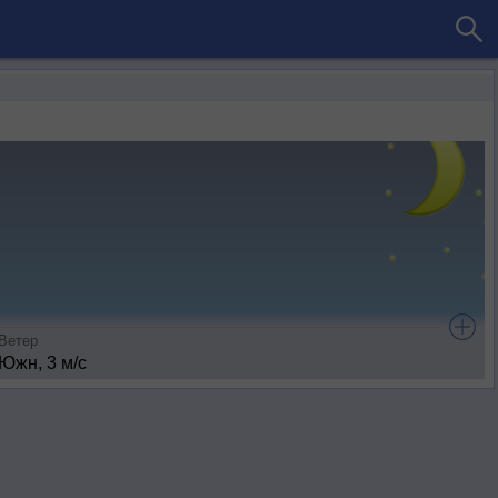
Ветер
Южн, 3 м/с