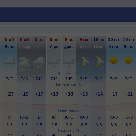
8 сб
8 сб
9 вс
9 вс
9 вс
9 вс
10 пн
10 пн
10 пн
День
Вечер
Ночь
Утро
День
Вечер
Ночь
Утро
День
Давление, мм
747
746
745
745
745
745
746
748
747
Температура, °C
+23
+19
+17
+19
+18
+16
+14
+17
+21
Ветер, метр/с
С
Ю-В
В
Ю
Ю-З
Ю-З
Ю
Ю-З
Ю-З
1-3
3-6
2-5
2-5
3-6
2-5
3-6
3-6
3-6
Влажность, %
72
96
97
95
94
85
82
72
52