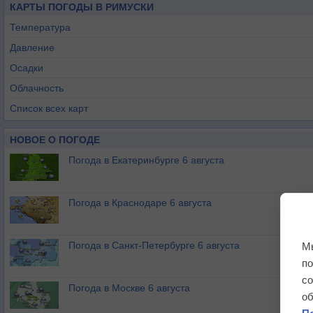
КАРТЫ ПОГОДЫ В РИМУСКИ
Температура
Давление
Осадки
Облачность
Список всех карт
НОВОЕ О ПОГОДЕ
Погода в Екатеринбурге 6 августа
Погода в Краснодаре 6 августа
Погода в Санкт-Петербурге 6 августа
М
п
с
Погода в Москве 6 августа
о