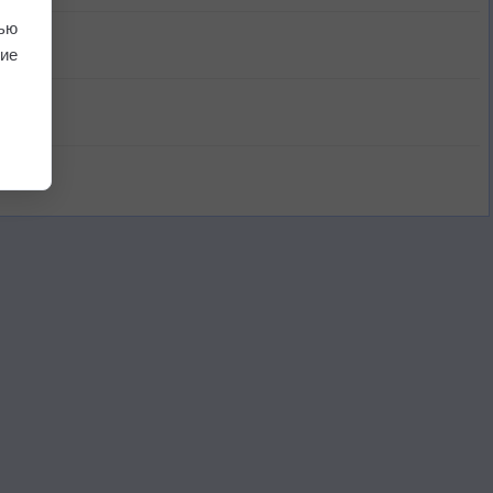
ью
ие