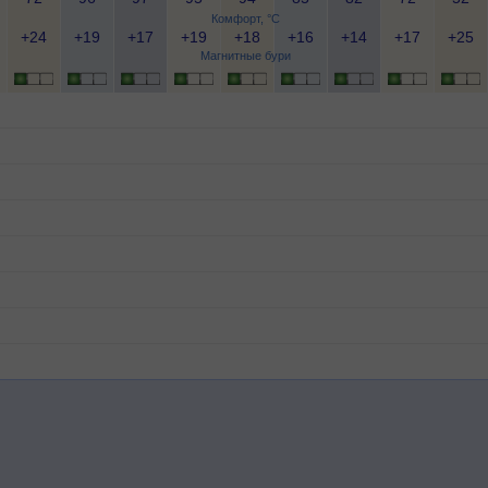
Комфорт, °C
+24
+19
+17
+19
+18
+16
+14
+17
+25
Магнитные бури