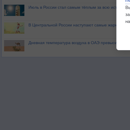
П
В
Июль в России стал самым тёплым за всю историю
з
на
В Центральной России наступают самые жаркие дни 
Дневная температура воздуха в ОАЭ превысила +51