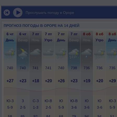
Прослушать погоду в Ороре
ПРОГНОЗ ПОГОДЫ В ОРОРЕ НА 14 ДНЕЙ
6 чт
6 чт
7 пт
7 пт
7 пт
7 пт
8 сб
8 сб
8 сб
День
Вечер
Ночь
Утро
День
Вечер
Ночь
Утро
День
740
740
741
741
740
738
736
736
735
+27
+23
+18
+20
+26
+23
+19
+20
+29
Ю-З
З
С-З
Ю-В
Ю
Ю-В
Ю
Ю
Ю-З
5-9
2-5
1-3
2-5
5-9
3-6
3-6
3-6
5-9
58
85
92
84
68
79
94
94
51