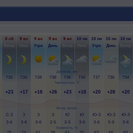
8 сб
9 вс
9 вс
9 вс
9 вс
10 пн
10 пн
10 пн
10 пн
Вечер
Ночь
Утро
День
Вечер
Ночь
Утро
День
Вечер
Давление, мм
735
736
738
738
736
736
737
736
734
Температура, °C
+23
+17
+16
+26
+23
+18
+20
+28
+20
Ветер, метр/с
С-З
З
З
З
Ю
Ю
Ю-З
Ю-З
Ю-З
3-6
3-6
3-6
2-5
2-5
3-6
3-6
5-9
3-6
Влажность, %
75
74
61
38
61
75
83
56
93