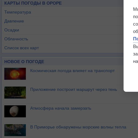
КАРТЫ ПОГОДЫ В ОРОРЕ
М
Температура
п
Давление
с
Осадки
о
П
Облачность
В
Список всех карт
з
на
НОВОЕ О ПОГОДЕ
Космическая погода влияет на транспорт
Приложение построит маршрут через тень
Атмосфера начала замерзать
В Приморье обнаружены морские волны тепла