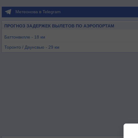
Метеонова в Telegram
ПРОГНОЗ ЗАДЕРЖЕК ВЫЛЕТОВ ПО АЭРОПОРТАМ
Баттонвилле - 18 км
Торонто / Даунсвью - 29 км
Торонто / Лестер Б Пирсон - 39 км
Торонто / Билли-Бишоп-Торонто-Сити - 42 км
Ошава - 45 км
Борден - 47 км