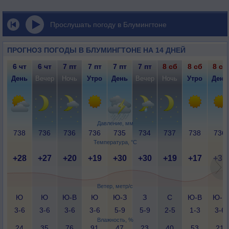
Прослушать погоду в Блумингтоне
ПРОГНОЗ ПОГОДЫ В БЛУМИНГТОНЕ НА 14 ДНЕЙ
6 чт
6 чт
7 пт
7 пт
7 пт
7 пт
8 сб
8 сб
8 сб
День
Вечер
Ночь
Утро
День
Вечер
Ночь
Утро
День
Давление, мм
738
736
736
736
735
734
737
738
736
Температура, °C
+28
+27
+20
+19
+30
+30
+19
+17
+31
Ветер, метр/с
Ю
Ю
Ю-В
Ю
Ю-З
З
С
Ю-В
Ю-В
3-6
3-6
3-6
3-6
5-9
5-9
2-5
1-3
3-6
Влажность, %
24
35
76
91
47
23
40
53
21