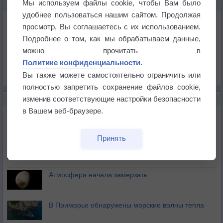
Мы используем файлы cookie, чтобы Вам было
КАРТЫ ПОГОДЫ В БЛУМИНГТОНЕ
удобнее пользоваться нашим сайтом. Продолжая
Температура
просмотр, Вы соглашаетесь с их использованием.
Давление
Подробнее о том, как мы обрабатываем данные,
Осадки
можно прочитать в
Политике конфиденциальности
.
Облачность
Вы также можете самостоятельно ограничить или
Список всех карт
полностью запретить сохранение файлов cookie,
изменив соответствующие настройки безопасности
НОВОЕ О ПОГОДЕ
в Вашем веб-браузере.
Космическая погода влияет на транспорт
Принять
Приложение построит маршрут через тень
Атмосфера начала замерзать
В Приморье обнаружены морские волны тепла