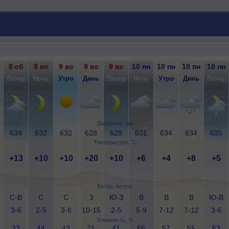
8 сб
9 вс
9 вс
9 вс
9 вс
10 пн
10 пн
10 пн
10 пн
Вечер
Ночь
Утро
День
Вечер
Ночь
Утро
День
Вечер
Давление, мм
634
632
632
628
629
631
634
634
635
Температура, °C
+13
+10
+10
+20
+10
+6
+4
+8
+5
Ветер, метр/с
С-В
С
С
З
Ю-З
В
В
В
Ю-В
3-6
2-5
3-6
10-15
2-5
5-9
7-12
7-12
3-6
Влажность, %
33
44
43
21
41
66
57
55
63