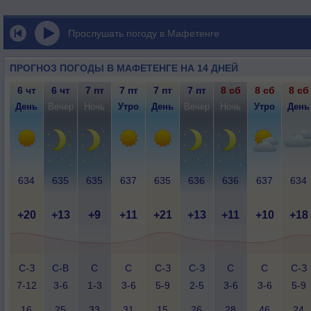
Прослушать погоду в Мафетенге
ПРОГНОЗ ПОГОДЫ В МАФЕТЕНГЕ НА 14 ДНЕЙ
6 чт
6 чт
7 пт
7 пт
7 пт
7 пт
8 сб
8 сб
8 сб
День
Вечер
Ночь
Утро
День
Вечер
Ночь
Утро
День
634
635
635
637
635
636
636
637
634
+20
+13
+9
+11
+21
+13
+11
+10
+18
С-З
С-В
С
С
С-З
С-З
С
С
С-З
7-12
3-6
1-3
3-6
5-9
2-5
3-6
3-6
5-9
16
25
33
31
15
26
28
46
24