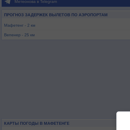
Метеонова в Telegram
ПРОГНОЗ ЗАДЕРЖЕК ВЫЛЕТОВ ПО АЭРОПОРТАМ
Мафетенг - 2 км
Вепенер - 25 км
Масеру / Мошоешое - 49 км
Масеру / Мейаметалана - 62 км
Тхабанчу - 69 км
Семонконг - 78 км
КАРТЫ ПОГОДЫ В МАФЕТЕНГЕ