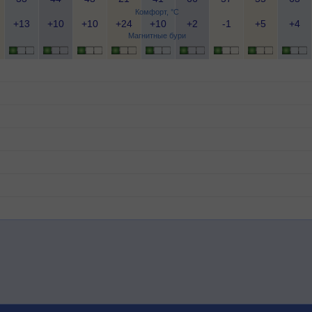
Комфорт, °C
+13
+10
+10
+24
+10
+2
-1
+5
+4
Магнитные бури