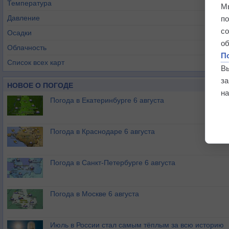
Температура
М
Давление
п
с
Осадки
о
Облачность
П
Список всех карт
В
з
НОВОЕ О ПОГОДЕ
на
Погода в Екатеринбурге 6 августа
Погода в Краснодаре 6 августа
Погода в Санкт-Петербурге 6 августа
Погода в Москве 6 августа
Июль в России стал самым тёплым за всю историю