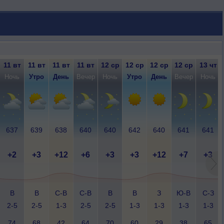
11 вт
11 вт
11 вт
11 вт
12 ср
12 ср
12 ср
12 ср
13 чт
Ночь
Утро
День
Вечер
Ночь
Утро
День
Вечер
Ночь
637
639
638
640
640
642
640
641
641
+2
+3
+12
+6
+3
+3
+12
+7
+3
В
В
С-В
С-В
В
В
З
Ю-В
С-З
2-5
2-5
1-3
2-5
2-5
1-3
1-3
1-3
1-3
74
68
42
64
70
60
29
38
65