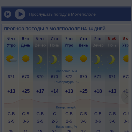
Прослушать погоду в Молепололе
ПРОГНОЗ ПОГОДЫ В МОЛЕПОЛОЛЕ НА 14 ДНЕЙ
6 чт
6 чт
6 чт
7 пт
7 пт
7 пт
7 пт
8 сб
8 сб
Утро
День
Вечер
Ночь
Утро
День
Вечер
Ночь
Утро
Давление, мм
671
670
670
670
672
670
671
671
673
Температура, °C
+13
+25
+17
+14
+13
+25
+18
+13
+12
Ветер, метр/с
С-В
С-В
С-В
С
С-В
С-В
С-В
С-В
С-В
2-5
3-6
2-5
2-5
2-5
3-6
3-6
3-6
3-6
Влажность, %
25
11
19
24
26
12
22
35
55