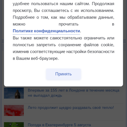
Температура
удобнее пользоваться нашим сайтом. Продолжая
Давление
просмотр, Вы соглашаетесь с их использованием.
Подробнее о том, как мы обрабатываем данные,
Осадки
можно прочитать в
Облачность
Политике конфиденциальности
.
Список всех карт
Вы также можете самостоятельно ограничить или
полностью запретить сохранение файлов cookie,
НОВОЕ О ПОГОДЕ
изменив соответствующие настройки безопасности
Дневная температура воздуха в ОАЭ превысила
в Вашем веб-браузере.
+51°
Европейские столицы бьют рекорды жары
Принять
Впервые за 155 лет в Лондоне в течение месяца
не выпадал дождь
Лето продолжит щедро раздавать своё тепло!
Погода в Екатеринбурге 5 августа