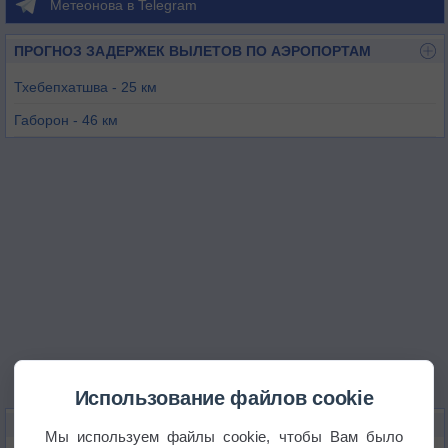
Метеонова в Telegram
ПРОГНОЗ ЗАДЕРЖЕК ВЫЛЕТОВ ПО АЭРОПОРТАМ
Тхебепхатшва - 25 км
Габорон - 46 км
Канье - 74 км
Жваненг - 84 км
Лобатсе - 91 км
Зееруст - 144 км
Использование файлов cookie
КАРТЫ ПОГОДЫ В МОЛЕПОЛОЛЕ
Мы используем файлы cookie, чтобы Вам было