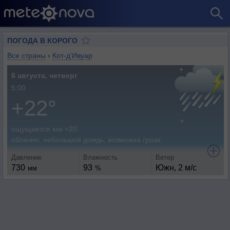
ПОГОДА В КОРОГО
Все страны
›
Кот-д'Ивуар
6 августа, четверг
5:00
+22°
ощущается как +20
облачно, небольшой дождь, возможна гроза
Давление
Влажность
Ветер
730
93
Южн, 2 м/с
мм
%