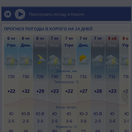
Прослушать погоду в Корого
ПРОГНОЗ ПОГОДЫ В КОРОГО НА 14 ДНЕЙ
6 чт
6 чт
6 чт
7 пт
7 пт
7 пт
7 пт
8 сб
8 сб
Утро
День
Вечер
Ночь
Утро
День
Вечер
Ночь
Утро
Давление, мм
730
730
728
730
731
731
729
731
730
Температура, °C
+22
+32
+29
+23
+22
+27
+28
+23
+21
Ветер, метр/с
Ю
Ю-В
Ю-В
Ю
Ю
Ю-З
Ю-В
Ю
Ю
2-5
2-5
2-5
2-5
3-6
3-6
2-5
2-5
2-5
Влажность, %
95
48
61
90
95
72
69
91
97