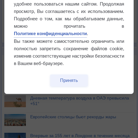
Температура
удобнее пользоваться нашим сайтом. Продолжая
Давление
просмотр, Вы соглашаетесь с их использованием.
Подробнее о том, как мы обрабатываем данные,
Осадки
можно прочитать в
Облачность
Политике конфиденциальности
.
Список всех карт
Вы также можете самостоятельно ограничить или
полностью запретить сохранение файлов cookie,
НОВОЕ О ПОГОДЕ
изменив соответствующие настройки безопасности
Июль в России стал самым тёплым за всю
в Вашем веб-браузере.
историю
В Центральной России наступают самые жаркие
Принять
дни этого лета
Дневная температура воздуха в ОАЭ превысила
+51°
Европейские столицы бьют рекорды жары
Впервые за 155 лет в Лондоне в течение месяца