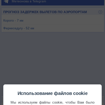
Метеонова в Telegram
ПРОГНОЗ ЗАДЕРЖЕК ВЫЛЕТОВ ПО АЭРОПОРТАМ
Корого - 7 км
Феркеседугу - 52 км
Бундиали - 94 км
Банфора - 172 км
Оуанго Фитини - 173 км
Буаке - 196 км
Использование файлов cookie
КАРТЫ ПОГОДЫ В КОРОГО
Мы используем файлы cookie, чтобы Вам было