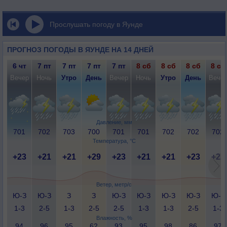
Прослушать погоду в Яунде
ПРОГНОЗ ПОГОДЫ В ЯУНДЕ НА 14 ДНЕЙ
6 чт
7 пт
7 пт
7 пт
7 пт
8 сб
8 сб
8 сб
8 сб
Вечер
Ночь
Утро
День
Вечер
Ночь
Утро
День
Вече
Давление, мм
701
702
703
700
701
701
702
702
702
Температура, °C
+23
+21
+21
+29
+23
+21
+21
+23
+22
Ветер, метр/с
Ю-З
Ю-З
З
З
Ю-З
Ю-З
Ю-З
Ю-З
Ю-З
1-3
2-5
1-3
2-5
2-5
1-3
1-3
2-5
1-3
Влажность, %
94
96
95
62
93
95
98
86
97