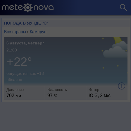
ПОГОДА В ЯУНДЕ
Все страны
›
Камерун
6 августа, четверг
21:00
+22°
ощущается как +18
облачно
Давление
Влажность
Ветер
702
97
Ю-З, 2 м/с
мм
%