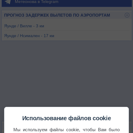
Метеонова в Telegram
ПРОГНОЗ ЗАДЕРЖЕК ВЫЛЕТОВ ПО АЭРОПОРТАМ
Яунде / Вилле - 3 км
Яунде / Нсимален - 17 км
Эзека - 85 км
Бафиа - 105 км
Эболова - 116 км
Абонг-Мбанг - 187 км
Использование файлов cookie
КАРТЫ ПОГОДЫ В ЯУНДЕ
Мы используем файлы cookie, чтобы Вам было