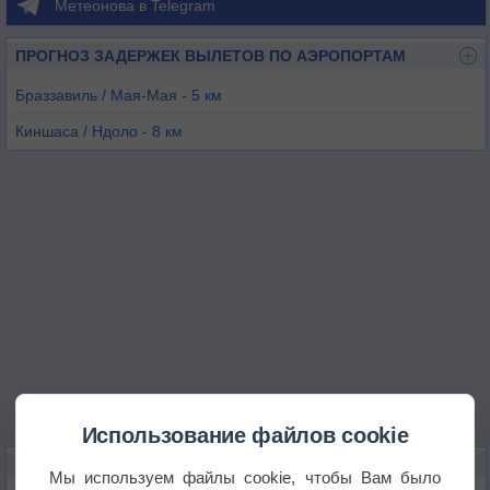
Метеонова в Telegram
ПРОГНОЗ ЗАДЕРЖЕК ВЫЛЕТОВ ПО АЭРОПОРТАМ
Браззавиль / Мая-Мая - 5 км
Киншаса / Ндоло - 8 км
Киншаса / Нджили - 21 км
Кендамба - 93 км
Коло-Фума - 139 км
Луози - 149 км
Использование файлов cookie
КАРТЫ ПОГОДЫ В БРАЗЗАВИЛЕ
Мы используем файлы cookie, чтобы Вам было