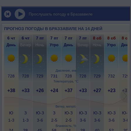
Прослушать погоду в Браззавиле
ПРОГНОЗ ПОГОДЫ В БРАЗЗАВИЛЕ НА 14 ДНЕЙ
6 чт
6 чт
7 пт
7 пт
7 пт
7 пт
8 сб
8 сб
8 сб
День
Вечер
Ночь
Утро
День
Вечер
Ночь
Утро
День
Давление, мм
728
728
729
731
728
728
729
732
729
Температура, °C
+38
+33
+26
+24
+37
+33
+27
+23
+35
Ветер, метр/с
Ю
З
Ю-З
З
Ю-З
Ю-З
Ю-З
Ю-З
Ю-З
1-3
1-3
3-6
2-5
2-5
3-6
3-6
3-6
3-6
Влажность, %
24
28
45
58
24
28
40
52
20