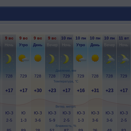
9 вс
9 вс
9 вс
9 вс
10 пн
10 пн
10 пн
10 пн
11 вт
р
Ночь
Утро
День
Вечер
Ночь
Утро
День
Вечер
Ночь
Давление, мм
728
729
728
728
729
729
728
728
729
Температура, °C
+17
+17
+30
+23
+17
+16
+31
+23
+17
Ветер, метр/с
Ю-З
Ю
Ю-З
Ю-З
Ю-З
Ю-З
Ю-З
Ю-З
Ю-З
2-5
1-3
3-6
5-9
2-5
1-3
3-6
3-6
2-5
Влажность, %
85
89
28
52
87
89
26
48
83