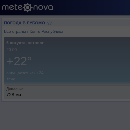
ПОГОДА В ЛУБОМО
Все страны
›
Конго Республика
6 августа, четверг
20:00
+22°
ощущается как +24
ясно
Давление
728
мм