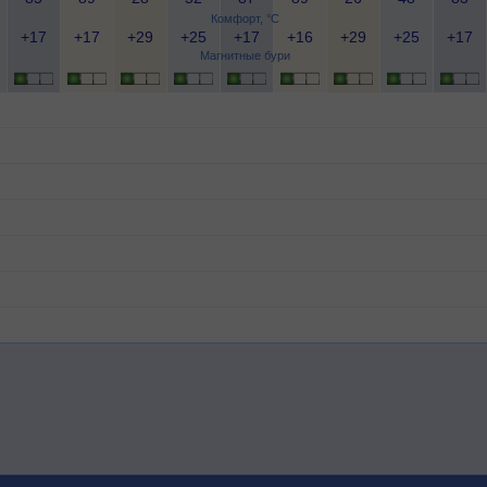
Комфорт, °C
+17
+17
+29
+25
+17
+16
+29
+25
+17
Магнитные бури