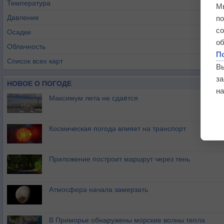
Температура
М
Давление
п
с
Осадки
о
Облачность
П
Список всех карт
В
з
НОВОЕ О ПОГОДЕ
на
Максимум лета не сдаётся
Космическая погода влияет на транспорт
Приложение построит маршрут через тень
Атмосфера начала замерзать
В Приморье обнаружены морские волны тепла