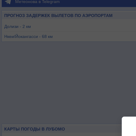
Метеонова в Telegram
ПРОГНОЗ ЗАДЕРЖЕК ВЫЛЕТОВ ПО АЭРОПОРТАМ
Долизи - 2 км
Нкеи/Йокангасси - 68 км
Макабана - 80 км
Лоубетси - 82 км
Кибангу - 90 км
Сибити - 96 км
КАРТЫ ПОГОДЫ В ЛУБОМО