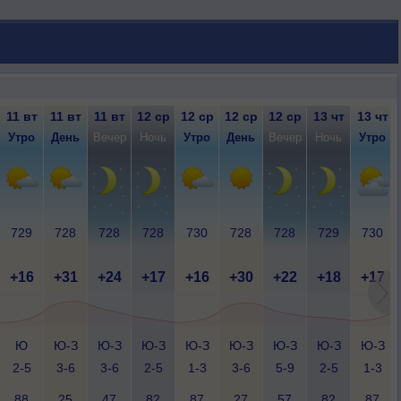
11 вт
11 вт
11 вт
12 ср
12 ср
12 ср
12 ср
13 чт
13 чт
Утро
День
Вечер
Ночь
Утро
День
Вечер
Ночь
Утро
729
728
728
728
730
728
728
729
730
+16
+31
+24
+17
+16
+30
+22
+18
+17
Ю
Ю-З
Ю-З
Ю-З
Ю-З
Ю-З
Ю-З
Ю-З
Ю-З
2-5
3-6
3-6
2-5
1-3
3-6
5-9
2-5
1-3
88
25
47
82
87
27
57
82
87