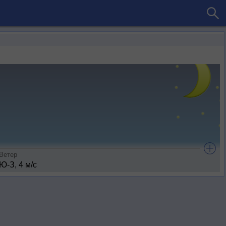
Ветер
Ю-З, 4 м/с