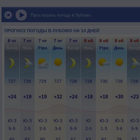
Прослушать погоду в Лубомо
ПРОГНОЗ ПОГОДЫ В ЛУБОМО НА 14 ДНЕЙ
6 чт
7 пт
7 пт
7 пт
7 пт
8 сб
8 сб
8 сб
8 сб
Вечер
Ночь
Утро
День
Вечер
Ночь
Утро
День
Вече
727
728
729
727
728
728
730
728
728
+24
+19
+19
+32
+24
+18
+18
+30
+23
Ю-З
Ю-З
Ю-З
Ю-З
Ю-З
Ю
Ю-З
Ю-З
Ю-З
5-9
2-5
2-5
3-6
5-9
2-5
1-3
3-6
5-9
60
83
80
32
57
83
82
29
53