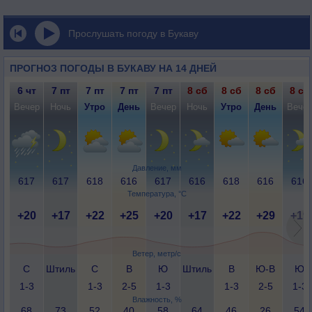
Прослушать погоду в Букаву
ПРОГНОЗ ПОГОДЫ В БУКАВУ НА 14 ДНЕЙ
6 чт
7 пт
7 пт
7 пт
7 пт
8 сб
8 сб
8 сб
8 сб
Вечер
Ночь
Утро
День
Вечер
Ночь
Утро
День
Вече
Давление, мм
617
617
618
616
617
616
618
616
616
Температура, °C
+20
+17
+22
+25
+20
+17
+22
+29
+19
Ветер, метр/с
С
Штиль
С
В
Ю
Штиль
В
Ю-В
Ю
1-3
1-3
2-5
1-3
1-3
2-5
1-3
Влажность, %
68
73
52
40
58
64
46
26
54