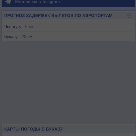
Метеонова в Telegram
ПРОГНОЗ ЗАДЕРЖЕК ВЫЛЕТОВ ПО АЭРОПОРТАМ
Чьянгугу - 6 км
Букаву - 22 км
Бутаре - 97 км
Гома - 101 км
Гисеньи - 101 км
Бужумбура - 104 км
КАРТЫ ПОГОДЫ В БУКАВУ