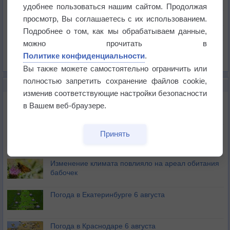
Температура
удобнее пользоваться нашим сайтом. Продолжая
Давление
просмотр, Вы соглашаетесь с их использованием.
Подробнее о том, как мы обрабатываем данные,
Осадки
можно прочитать в
Облачность
Политике конфиденциальности
.
Список всех карт
Вы также можете самостоятельно ограничить или
полностью запретить сохранение файлов cookie,
НОВОЕ О ПОГОДЕ
изменив соответствующие настройки безопасности
Атмосфера начала замерзать
в Вашем веб-браузере.
В Приморье обнаружены морские волны тепла
Принять
Изменение климата повлияло на ареал обитания
бабочек
Погода в Екатеринбурге 6 августа
Погода в Краснодаре 6 августа