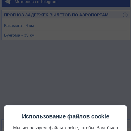
Метеонова в Telegram
ПРОГНОЗ ЗАДЕРЖЕК ВЫЛЕТОВ ПО АЭРОПОРТАМ
Какамега - 4 км
Бунгома - 39 км
Кисуму - 41 км
Элдорет - 56 км
Бусиа - 72 км
Тороро - 78 км
Использование файлов cookie
КАРТЫ ПОГОДЫ В КАКАМЕГЕ
Мы используем файлы cookie, чтобы Вам было