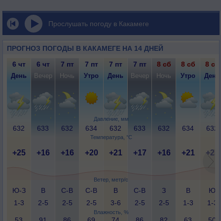
Прослушать погоду в Какамеге
ПРОГНОЗ ПОГОДЫ В КАКАМЕГЕ НА 14 ДНЕЙ
6 чт
6 чт
7 пт
7 пт
7 пт
7 пт
8 сб
8 сб
8 сб
День
Вечер
Ночь
Утро
День
Вечер
Ночь
Утро
День
Давление, мм
632
633
632
634
632
633
632
634
632
Температура, °C
+25
+16
+16
+20
+21
+17
+16
+21
+25
Ветер, метр/с
Ю-З
В
С-В
С-В
В
С-В
З
В
Ю
1-3
2-5
2-5
2-5
3-6
2-5
2-5
1-3
1-3
Влажность, %
53
91
86
69
74
86
82
63
50