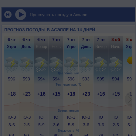
Прослушать погоду в Асэлле
ПРОГНОЗ ПОГОДЫ В АСЭЛЛЕ НА 14 ДНЕЙ
6 чт
6 чт
6 чт
7 пт
7 пт
7 пт
7 пт
8 сб
8 сб
Утро
День
Вечер
Ночь
Утро
День
Вечер
Ночь
Утро
Давление, мм
596
593
594
594
596
593
595
594
596
Температура, °C
+18
+23
+16
+15
+18
+23
+16
+15
+19
Ветер, метр/с
Ю-З
Ю-З
Ю
Ю
Ю-З
Ю-З
Ю
Ю
Ю-З
3-6
2-5
5-9
3-6
5-9
3-6
3-6
2-5
5-9
Влажность, %
68
50
75
80
68
54
78
82
67