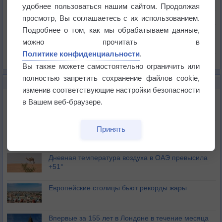
Температура
удобнее пользоваться нашим сайтом. Продолжая
Давление
просмотр, Вы соглашаетесь с их использованием.
Подробнее о том, как мы обрабатываем данные,
Осадки
можно прочитать в
Облачность
Политике конфиденциальности
.
Список всех карт
Вы также можете самостоятельно ограничить или
полностью запретить сохранение файлов cookie,
НОВОЕ О ПОГОДЕ
изменив соответствующие настройки безопасности
Июль в России стал самым тёплым за всю
в Вашем веб-браузере.
историю
В Центральной России наступают самые жаркие
Принять
дни этого лета
Дневная температура воздуха в ОАЭ превысила
+51°
Европейские столицы бьют рекорды жары
Впервые за 155 лет в Лондоне в течение месяца