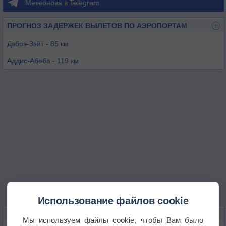
Метеонова в Telegram
ПРОГНОЗ ЗАДЕРЖЕК ВЫЛЕТОВ ПО АЭРОПОРТАМ
Дэбрэ-Зэйт - 85 км
Аддис-Абеба - 119 км
Ауаса - 122 км
Гоба - 138 км
Гиннир - 197 км
Вакка - 234 км
Использование файлов cookie
КАРТЫ ПОГОДЫ В АСЭЛЛЕ
Мы используем файлы cookie, чтобы Вам было