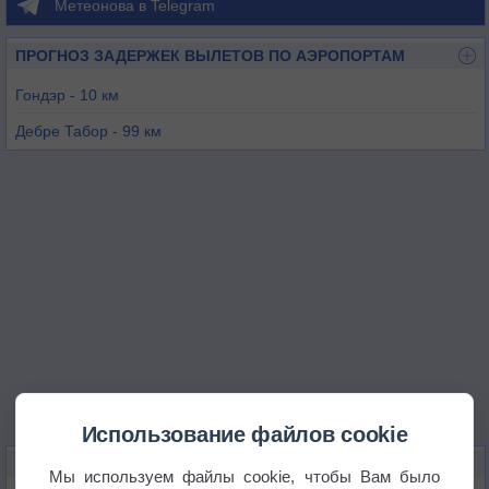
Метеонова в Telegram
ПРОГНОЗ ЗАДЕРЖЕК ВЫЛЕТОВ ПО АЭРОПОРТАМ
Гондэр - 10 км
Дебре Табор - 99 км
Бахр-Дар - 111 км
Хамера - 151 км
Лалибела - 179 км
Аксум - 223 км
Использование файлов cookie
КАРТЫ ПОГОДЫ В ГОНДЭРЕ
Мы используем файлы cookie, чтобы Вам было