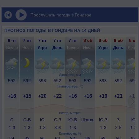
Прослушать погоду в Гондэре
ПРОГНОЗ ПОГОДЫ В ГОНДЭРЕ НА 14 ДНЕЙ
6 чт
7 пт
7 пт
7 пт
7 пт
8 сб
8 сб
8 сб
8 сб
Вечер
Ночь
Утро
День
Вечер
Ночь
Утро
День
Вече
Давление, мм
592
592
593
592
593
592
593
592
592
Температура, °C
+16
+15
+20
+22
+16
+16
+19
+21
+17
Ветер, метр/с
С
С-В
Ю
С-З
Ю-В
Штиль
Ю-З
З
Ю
1-3
1-3
1-3
3-6
1-3
1-3
2-5
1-3
Влажность, %
84
82
66
63
92
86
69
68
86