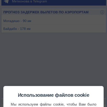
Метеонова в Telegram
ПРОГНОЗ ЗАДЕРЖЕК ВЫЛЕТОВ ПО АЭРОПОРТАМ
Могадишо - 90 км
Байдабо - 178 км
Бардере - 254 км
Луук - 316 км
Кисмайо - 333 км
Беледуэйне - 341 км
Использование файлов cookie
КАРТЫ ПОГОДЫ В КОРЬОЛЕЕ
Мы используем файлы cookie, чтобы Вам было