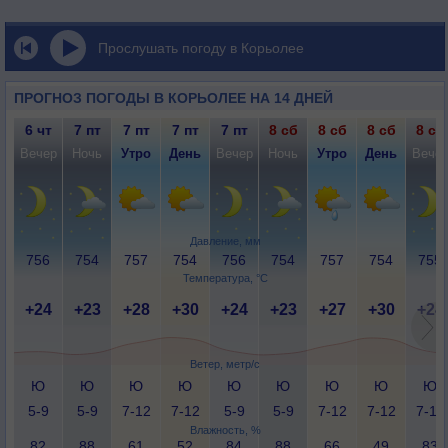
Прослушать погоду в Корьолее
ПРОГНОЗ ПОГОДЫ В КОРЬОЛЕЕ НА 14 ДНЕЙ
6 чт
7 пт
7 пт
7 пт
7 пт
8 сб
8 сб
8 сб
8 сб
Вечер
Ночь
Утро
День
Вечер
Ночь
Утро
День
Вече
Давление, мм
756
754
757
754
756
754
757
754
755
Температура, °C
+24
+23
+28
+30
+24
+23
+27
+30
+24
Ветер, метр/с
Ю
Ю
Ю
Ю
Ю
Ю
Ю
Ю
Ю
5-9
5-9
7-12
7-12
5-9
5-9
7-12
7-12
7-12
Влажность, %
82
88
61
52
84
88
66
49
83