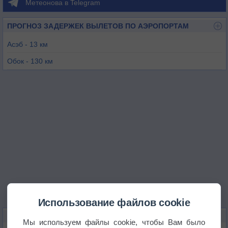
Метеонова в Telegram
ПРОГНОЗ ЗАДЕРЖЕК ВЫЛЕТОВ ПО АЭРОПОРТАМ
Асэб - 13 км
Обок - 130 км
Таджура - 138 км
Джибути - 169 км
Таиз - 169 км
Чабеллей - 169 км
Использование файлов cookie
КАРТЫ ПОГОДЫ В АСЭБЕ
Мы используем файлы cookie, чтобы Вам было