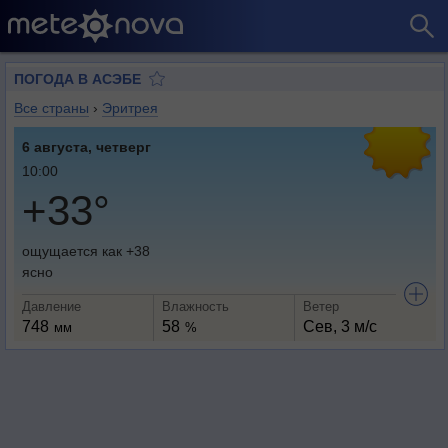
ПОГОДА В АСЭБЕ
Все страны
›
Эритрея
6 августа, четверг
10:00
+33°
ощущается как +38
ясно
Давление
Влажность
Ветер
748
58
Сев, 3 м/с
мм
%