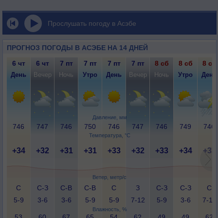
Прослушать погоду в Асэбе
ПРОГНОЗ ПОГОДЫ В АСЭБЕ НА 14 ДНЕЙ
6 чт
6 чт
7 пт
7 пт
7 пт
7 пт
8 сб
8 сб
8 сб
День
Вечер
Ночь
Утро
День
Вечер
Ночь
Утро
День
Давление, мм
746
747
746
750
746
747
746
749
746
Температура, °C
+34
+32
+31
+31
+33
+32
+33
+34
+33
Ветер, метр/с
С
С-З
С-В
С-В
С
З
С-З
С-З
С
5-9
3-6
3-6
5-9
5-9
7-12
5-9
3-6
7-12
Влажность, %
53
60
67
65
54
62
49
49
62