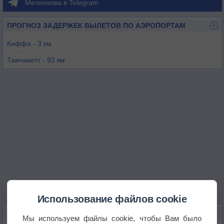
Метеонова в Telegram
ПРОГНОЗ ЗАДЕРЖЕК ВЫЛЕТОВ ПО АЭРОПОРТАМ
Киффа - 3 км
Тамчакетт - 92 км
Моуджерия - 172 км
Селибаби - 182 км
Аюн-эль-Атрус - 188 км
Йелиман - 188 км
Использование файлов cookie
КАРТЫ ПОГОДЫ В КИФФЕ
Мы используем файлы cookie, чтобы Вам было