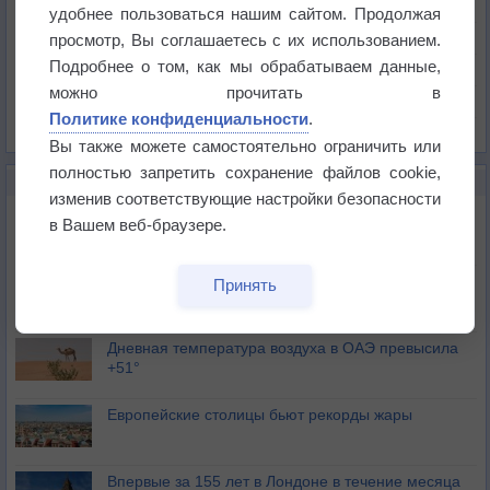
Температура
удобнее пользоваться нашим сайтом. Продолжая
Давление
просмотр, Вы соглашаетесь с их использованием.
Подробнее о том, как мы обрабатываем данные,
Осадки
можно прочитать в
Облачность
Политике конфиденциальности
.
Список всех карт
Вы также можете самостоятельно ограничить или
полностью запретить сохранение файлов cookie,
НОВОЕ О ПОГОДЕ
изменив соответствующие настройки безопасности
Июль в России стал самым тёплым за всю
в Вашем веб-браузере.
историю
В Центральной России наступают самые жаркие
Принять
дни этого лета
Дневная температура воздуха в ОАЭ превысила
+51°
Европейские столицы бьют рекорды жары
Впервые за 155 лет в Лондоне в течение месяца