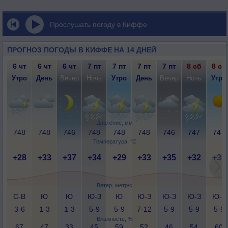
Прослушать погоду в Киффе
ПРОГНОЗ ПОГОДЫ В КИФФЕ НА 14 ДНЕЙ
6 чт
6 чт
6 чт
7 пт
7 пт
7 пт
7 пт
8 сб
8 сб
Утро
День
Вечер
Ночь
Утро
День
Вечер
Ночь
Утро
Давление, мм
748
748
746
748
748
748
746
747
747
Температура, °C
+28
+33
+37
+34
+29
+33
+35
+32
+30
Ветер, метр/с
С-В
Ю
Ю
Ю-З
Ю
Ю-З
Ю-З
Ю-З
Ю-З
3-6
1-3
1-3
5-9
5-9
7-12
5-9
5-9
5-9
Влажность, %
67
47
33
45
59
52
46
54
60