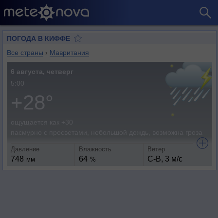
ПОГОДА В КИФФЕ
Все страны
›
Мавритания
6 августа, четверг
5:00
+28°
ощущается как +30
пасмурно с просветами, небольшой дождь, возможна гроза
Давление
Влажность
Ветер
748
64
С-В, 3 м/с
мм
%