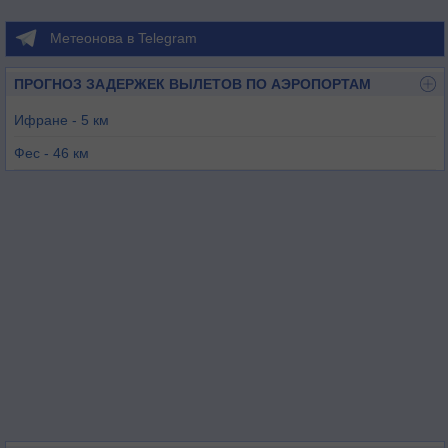
Метеонова в Telegram
ПРОГНОЗ ЗАДЕРЖЕК ВЫЛЕТОВ ПО АЭРОПОРТАМ
Ифране - 5 км
Фес - 46 км
Мекнес - 53 км
Сиди-Слимане - 116 км
Таза - 133 км
Кенитра - 161 км