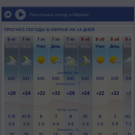
Прослушать погоду в Ифране
ПРОГНОЗ ПОГОДЫ В ИФРАНЕ НА 14 ДНЕЙ
6 чт
7 пт
7 пт
7 пт
7 пт
8 сб
8 сб
8 сб
8 сб
Вечер
Ночь
Утро
День
Вечер
Ночь
Утро
День
Вече
Давление, мм
640
641
640
640
640
640
639
639
640
Температура, °C
+28
+24
+22
+33
+29
+24
+22
+33
+24
Ветер, метр/с
С-В
Ю-В
В
З
В
Ю
В
З
Ю-В
3-6
2-5
1-3
5-9
3-6
1-3
2-5
5-9
7-12
Влажность, %
29
35
35
15
25
29
31
14
41