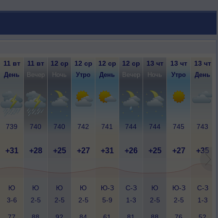
11 вт
11 вт
12 ср
12 ср
12 ср
12 ср
13 чт
13 чт
13 чт
День
Вечер
Ночь
Утро
День
Вечер
Ночь
Утро
День
739
740
740
742
741
744
744
745
743
+31
+28
+25
+27
+31
+26
+25
+27
+35
Ю
Ю
Ю
Ю
Ю-З
С-З
Ю
Ю-З
С-З
3-6
2-5
2-5
2-5
5-9
1-3
2-5
2-5
1-3
77
88
92
84
61
81
88
76
52