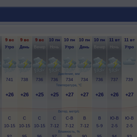
9 вс
9 вс
9 вс
10 пн
10 пн
10 пн
10 пн
11 вт
11 вт
Утро
День
Вечер
Ночь
Утро
День
Вечер
Ночь
Утро
Давление, мм
741
738
736
736
734
734
736
737
739
Температура, °C
+26
+26
+25
+25
+27
+27
+26
+26
+27
Ветер, метр/с
С
С
С
С
С-В
В
В
Ю-В
Ю-В
10-15
10-15
10-15
7-12
7-12
7-12
5-9
2-5
2-5
Влажность, %
92
95
96
97
96
90
95
94
93