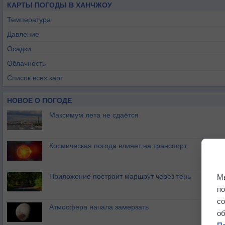
КАРТЫ ПОГОДЫ В ХАНЧЖОУ
Температура
Давление
Осадки
Облачность
Список всех карт
НОВОЕ О ПОГОДЕ
Максимум лета не сдаётся
Космическая погода влияет на транспорт
Приложение построит маршрут через тень
М
п
с
Атмосфера начала замерзать
о