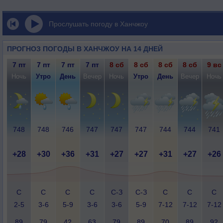
Прослушать погоду в Ханчжоу
ПРОГНОЗ ПОГОДЫ В ХАНЧЖОУ НА 14 ДНЕЙ
7 пт
7 пт
7 пт
7 пт
8 сб
8 сб
8 сб
8 сб
9 вс
Ночь
Утро
День
Вечер
Ночь
Утро
День
Вечер
Ночь
748
748
746
747
747
747
744
744
741
+28
+30
+36
+31
+27
+27
+31
+27
+26
С
С
С
С
С-З
С-З
С
С
С
2-5
3-6
5-9
3-6
3-6
5-9
7-12
7-12
7-12
89
79
42
63
79
89
70
89
92