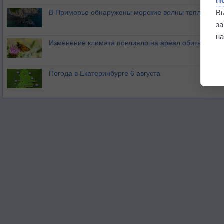
П
В
В Приморье обнаружены морские волны тепла
з
на
Изменение климата повлияло на ареал обитания ба
Погода в Екатеринбурге 6 августа