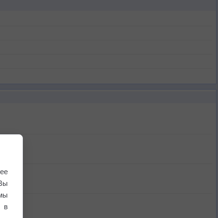
ее
Вы
мы
 в