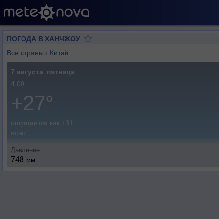
ПОГОДА В ХАНЧЖОУ
Все страны
›
Китай
7 августа, пятница
4:00
+27°
ощущается как +31
ясно
Давление
748
мм