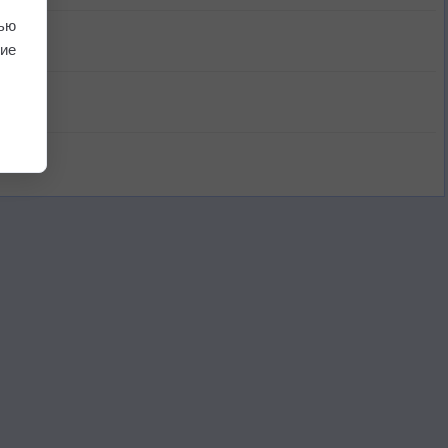
ью
ие