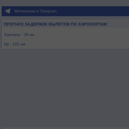
Метеонова в Telegram
ПРОГНОЗ ЗАДЕРЖЕК ВЫЛЕТОВ ПО АЭРОПОРТАМ
Ханчжоу - 26 км
Иу - 102 км
Сучжоу - 115 км
Нингбо - 133 км
Уси - 141 км
Шанхай / Хунцяо - 154 км