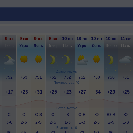
9 вс
9 вс
9 вс
9 вс
10 пн
10 пн
10 пн
10 пн
11 вт
р
Ночь
Утро
День
Вечер
Ночь
Утро
День
Вечер
Ночь
Давление, мм
752
753
751
752
752
752
750
750
751
Температура, °C
+17
+23
+31
+25
+23
+27
+34
+29
+25
Ветер, метр/с
С
С
С-З
С
В
С-В
Ю
Ю-В
Ю
3-6
2-5
2-5
2-5
1-3
1-3
2-5
2-5
1-3
Влажность, %
86
65
48
73
83
73
50
66
81