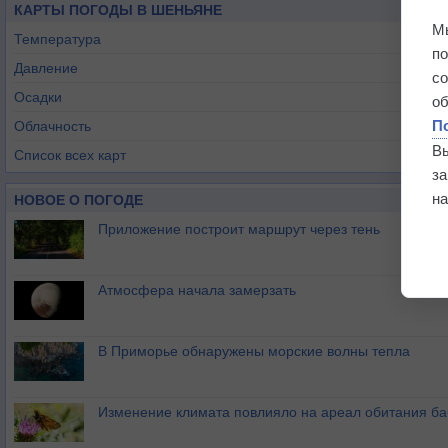
КАРТЫ ПОГОДЫ В ШЕНЬЯНЕ
М
Температура
п
Давление
с
Осадки
о
П
Облачность
В
Список всех карт
з
на
НОВОЕ О ПОГОДЕ
Приложение построит маршрут через тень
Атмосфера начала замерзать
В Приморье обнаружены морские волны тепла
Изменение климата повлияло на ареал обитания ба