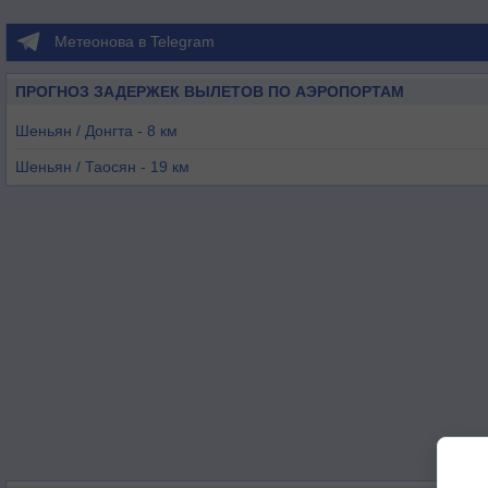
Метеонова в Telegram
ПРОГНОЗ ЗАДЕРЖЕК ВЫЛЕТОВ ПО АЭРОПОРТАМ
Шеньян / Донгта - 8 км
Шеньян / Таосян - 19 км
Аньшань - 90 км
Инкоу - 165 км
Тунхуа - 197 км
Цзиньчжоу - 202 км