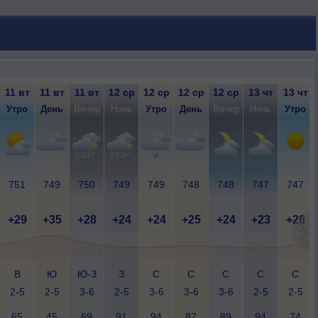
11 вт
11 вт
11 вт
12 ср
12 ср
12 ср
12 ср
13 чт
13 чт
Утро
День
Вечер
Ночь
Утро
День
Вечер
Ночь
Утро
751
749
750
749
749
748
748
747
747
+29
+35
+28
+24
+24
+25
+24
+23
+26
В
Ю
Ю-З
З
С
С
С
С
С
2-5
2-5
3-6
2-5
3-6
3-6
3-6
2-5
2-5
65
45
69
91
94
87
89
94
74