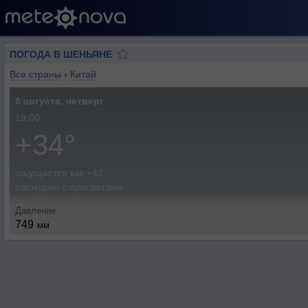
ПОГОДА В ШЕНЬЯНЕ
Все страны
›
Китай
6 августа, четверг
19:00
+34°
ощущается как +42
пасмурно с просветами
Давление
749
мм