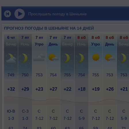
Прослушать погоду в Шеньяне
ПРОГНОЗ ПОГОДЫ В ШЕНЬЯНЕ НА 14 ДНЕЙ
6 чт
7 пт
7 пт
7 пт
7 пт
8 сб
8 сб
8 сб
8 сб
Вечер
Ночь
Утро
День
Вечер
Ночь
Утро
День
Вече
749
750
753
754
755
754
755
753
753
+32
+29
+23
+27
+22
+18
+19
+26
+21
Ю-В
С-З
С
С
С
С
С
С
С
1-3
1-3
7-12
7-12
7-12
5-9
7-12
7-12
5-9
62
74
83
60
63
65
59
44
71