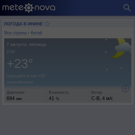
ПОГОДА В ИНИНЕ
Все страны
›
Китай
7 августа, пятница
2:00
+23°
ощущается как +25
малооблачно
Давление
Влажность
Ветер
694
41
С-В, 4 м/с
мм
%