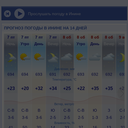
Прослушать погоду в Инине
ПРОГНОЗ ПОГОДЫ В ИНИНЕ НА 14 ДНЕЙ
7 пт
7 пт
7 пт
7 пт
8 сб
8 сб
8 сб
8 сб
9 вс
Ночь
Утро
День
Вечер
Ночь
Утро
День
Вечер
Ночь
Давление, мм
694
694
693
691
692
693
692
692
693
Температура, °C
+23
+20
+32
+34
+25
+22
+35
+35
+25
Ветер, метр/с
С-В
С-В
В
Ю
С-В
С-В
Ю
З
С-В
3-6
3-6
3-6
2-5
2-5
2-5
1-3
3-6
2-5
Влажность, %
41
50
20
14
33
37
16
13
33