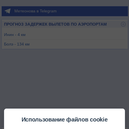
Метеонова в Telegram
ПРОГНОЗ ЗАДЕРЖЕК ВЫЛЕТОВ ПО АЭРОПОРТАМ
Инин - 4 км
Болэ - 134 км
Синьюань - 175 км
Талдыкорган - 264 км
Куча - 280 км
Каракол - 283 км
Использование файлов cookie