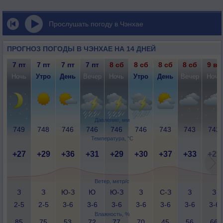
Прослушать погоду в Чэнхае
ПРОГНОЗ ПОГОДЫ В ЧЭНХАЕ НА 14 ДНЕЙ
7 пт
7 пт
7 пт
7 пт
8 сб
8 сб
8 сб
8 сб
9 вс
Ночь
Утро
День
Вечер
Ночь
Утро
День
Вечер
Ночь
Давление, мм
749
748
746
746
746
746
743
743
742
Температура, °C
+27
+29
+36
+31
+29
+30
+37
+33
+29
Ветер, метр/с
З
З
Ю-З
Ю
Ю-З
З
С-З
З
З
2-5
2-5
3-6
3-6
3-6
3-6
3-6
3-6
3-6
Влажность, %
85
75
53
72
77
70
45
56
66