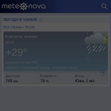
ПОГОДА В ЧЭНХАЕ
Все страны
›
Китай
6 августа, четверг
20:00
+29°
ощущается как +35
облачно, небольшой дождь, возможна гроза
Давление
Влажность
Ветер
749
78
Южн, 1 м/с
мм
%