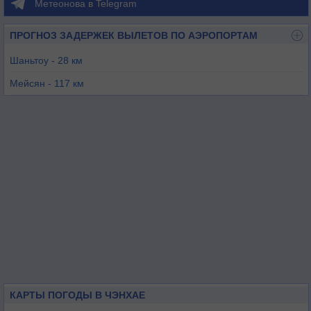
Метеонова в Telegram
ПРОГНОЗ ЗАДЕРЖЕК ВЫЛЕТОВ ПО АЭРОПОРТАМ
Шаньтоу - 28 км
Мейсян - 117 км
Сямынь - 183 км
Цзиньмэнь - 194 км
Хойчжоу - 226 км
Кванчжоу - 237 км
КАРТЫ ПОГОДЫ В ЧЭНХАЕ