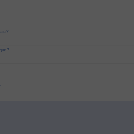
озы?
 дни?
т