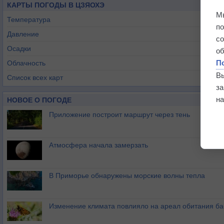
КАРТЫ ПОГОДЫ В ЦЗЯОХЭ
М
Температура
п
Давление
с
Осадки
о
П
Облачность
В
Список всех карт
з
на
НОВОЕ О ПОГОДЕ
Приложение построит маршрут через тень
Атмосфера начала замерзать
В Приморье обнаружены морские волны тепла
Изменение климата повлияло на ареал обитания ба