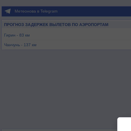
Метеонова в Telegram
ПРОГНОЗ ЗАДЕРЖЕК ВЫЛЕТОВ ПО АЭРОПОРТАМ
Гирин - 83 км
Чанчунь - 137 км
Байшань - 182 км
Яньцзи - 194 км
Муданьцзян - 199 км
Тунхуа - 211 км