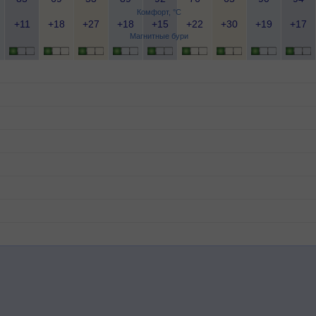
Комфорт, °C
+11
+18
+27
+18
+15
+22
+30
+19
+17
Магнитные бури