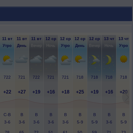
11 вт
11 вт
11 вт
12 ср
12 ср
12 ср
12 ср
13 чт
13 чт
Утро
День
Вечер
Ночь
Утро
День
Вечер
Ночь
Утро
722
721
722
721
721
718
718
718
718
+22
+27
+19
+16
+18
+25
+19
+16
+20
С-В
В
В
В
В
В
В
В
В
3-6
3-6
3-6
3-6
3-6
5-9
5-9
3-6
5-9
78
65
72
51
61
50
59
71
73