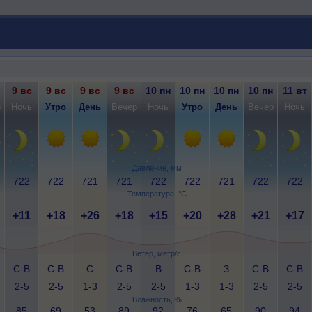
9 вс
9 вс
9 вс
9 вс
10 пн
10 пн
10 пн
10 пн
11 вт
р
Ночь
Утро
День
Вечер
Ночь
Утро
День
Вечер
Ночь
Давление, мм
722
722
721
721
722
722
721
722
722
Температура, °C
+11
+18
+26
+18
+15
+20
+28
+21
+17
Ветер, метр/с
С-В
С-В
С
С-В
В
С-В
З
С-В
С-В
2-5
2-5
1-3
2-5
2-5
1-3
1-3
2-5
2-5
Влажность, %
85
69
53
89
92
76
65
90
94