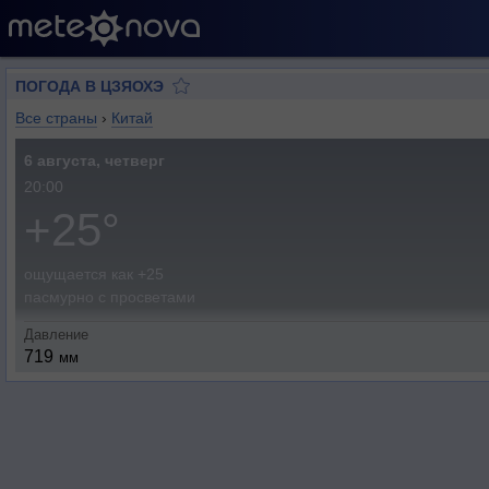
ПОГОДА В ЦЗЯОХЭ
Все страны
›
Китай
6 августа, четверг
20:00
+25°
ощущается как +25
пасмурно с просветами
Давление
719
мм