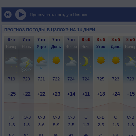
Прослушать погоду в Цзяохэ
ПРОГНОЗ ПОГОДЫ В ЦЗЯОХЭ НА 14 ДНЕЙ
6 чт
7 пт
7 пт
7 пт
7 пт
8 сб
8 сб
8 сб
8 сб
Вечер
Ночь
Утро
День
Вечер
Ночь
Утро
День
Вече
719
720
721
722
724
724
725
723
723
+25
+22
+22
+23
+14
+11
+18
+24
+15
Ю
Ю-З
С-З
С-З
С-З
С
С-В
С
С-В
1-3
1-3
3-6
5-9
2-5
1-3
2-5
1-3
1-3
87
94
91
68
91
95
71
54
75