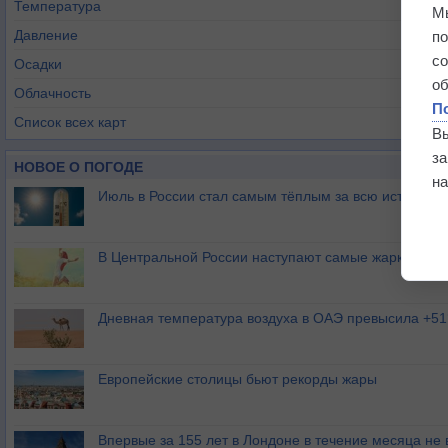
Температура
М
Давление
п
с
Осадки
о
Облачность
П
Список всех карт
В
з
НОВОЕ О ПОГОДЕ
на
Июль в России стал самым тёплым за всю историю
В Центральной России наступают самые жаркие дни 
Дневная температура воздуха в ОАЭ превысила +51
Европейские столицы бьют рекорды жары
Впервые за 155 лет в Лондоне в течение месяца не