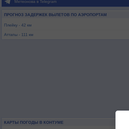
Метеонова в Telegram
ПРОГНОЗ ЗАДЕРЖЕК ВЫЛЕТОВ ПО АЭРОПОРТАМ
Плейку - 42 км
Аттапы - 111 км
Куинён - 124 км
Ратанакири - 130 км
Куинён - 134 км
Дананг - 186 км
КАРТЫ ПОГОДЫ В КОНТУМЕ