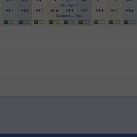
Комфорт, °C
+17
+16
+17
+26
+18
+17
+18
+27
+18
Магнитные бури