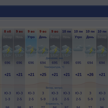
8 сб
9 вс
9 вс
9 вс
9 вс
10 пн
10 пн
10 пн
10 пн
Вечер
Ночь
Утро
День
Вечер
Ночь
Утро
День
Вечер
Давление, мм
696
696
696
694
695
695
695
694
694
Температура, °C
+21
+21
+21
+25
+21
+21
+21
+26
+21
Ветер, метр/с
Ю-З
Ю-З
Ю-З
З
Ю-З
Ю-З
Ю-З
З
Ю-З
1-3
2-5
2-5
5-9
2-5
2-5
2-5
5-9
2-5
Влажность, %
98
98
97
77
94
97
94
77
96