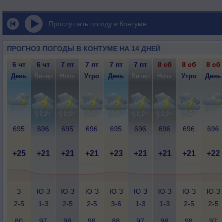
Прослушать погоду в Контуме
ПРОГНОЗ ПОГОДЫ В КОНТУМЕ НА 14 ДНЕЙ
6 чт
6 чт
7 пт
7 пт
7 пт
7 пт
8 сб
8 сб
8 сб
День
Вечер
Ночь
Утро
День
Вечер
Ночь
Утро
День
695
696
695
696
695
696
696
696
696
+25
+21
+21
+21
+23
+21
+21
+21
+22
З
Ю-З
Ю-З
Ю-З
Ю-З
Ю-З
Ю-З
Ю-З
Ю-З
2-5
1-3
2-5
2-5
3-6
1-3
1-3
2-5
2-5
80
97
98
98
88
97
98
98
97